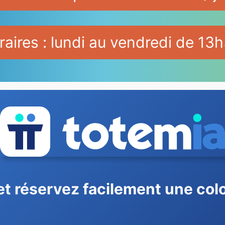
aires : lundi au vendredi de 13h
et réservez facilement une col