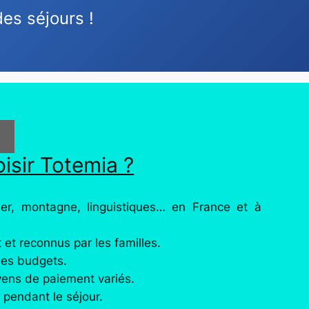
es séjours !
isir Totemia ?
mer, montagne, linguistiques… en France et à
 et reconnus par les familles.
les budgets.
yens de paiement variés.
pendant le séjour.