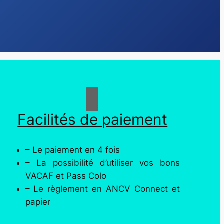
Facilités de paiement
– Le paiement en 4 fois
– La possibilité d’utiliser vos bons
VACAF et Pass Colo
– Le règlement en ANCV Connect et
papier