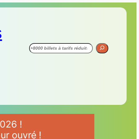
s
Recherche
026 !
ur ouvré !