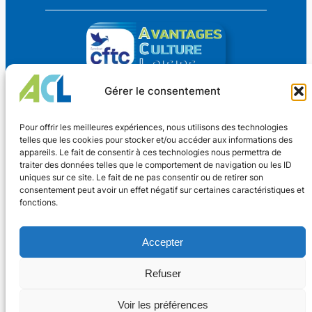
Gérer le consentement
Avantages Culture Loisirs
Pour offrir les meilleures expériences, nous utilisons des technologies
Des avantages CSE pour TOUS !
telles que les cookies pour stocker et/ou accéder aux informations des
appareils. Le fait de consentir à ces technologies nous permettra de
traiter des données telles que le comportement de navigation ou les ID
Coordonnées
uniques sur ce site. Le fait de ne pas consentir ou de retirer son
consentement peut avoir un effet négatif sur certaines caractéristiques et
Nouveaux Horaires
fonctions.
4 rue Dr Oberkirch
Adhérer
67600 SÉLESTAT
Lundi au vendredi
Contact
Accepter
13h30 – 17h30
Facebook
03.67.09.14.36
Refuser
Voir les préférences
©
2024 Avantages Culture Loisirs