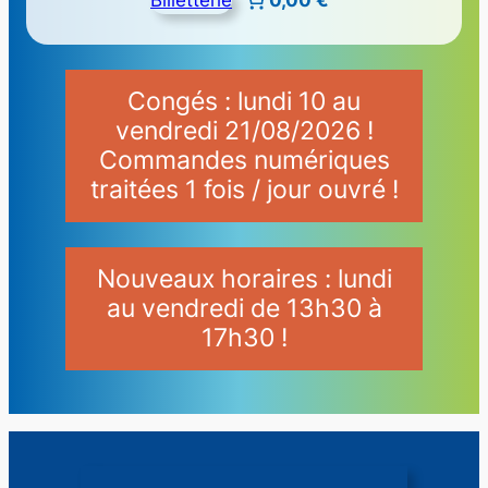
Congés : lundi 10 au
vendredi 21/08/2026 !
Commandes numériques
traitées 1 fois / jour ouvré !
Nouveaux horaires : lundi
au vendredi de 13h30 à
17h30 !