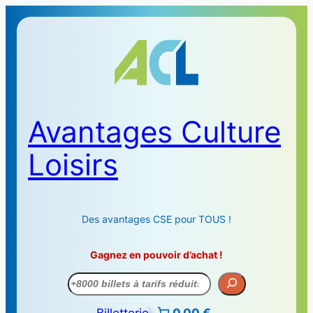
Aller
au
contenu
Avantages Culture
Loisirs
Des avantages CSE pour TOUS !
Gagnez en pouvoir d’achat !
Recherche
Billetterie
0,00 €