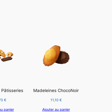
Pâtisseries
Madeleines ChocoNoir
70
€
11,10
€
au panier
Ajouter au panier