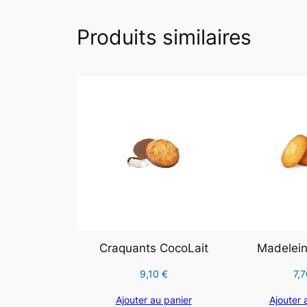
Produits similaires
Craquants CocoLait
Madelein
9,10
€
7,
Ajouter au panier
Ajouter 