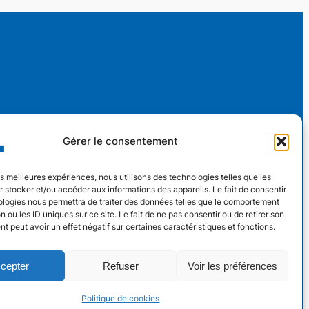
s
Nouveaux Horaires
Gérer le consentement
Adhérer
ch
AT
Lundi au vendredi
Contact
les meilleures expériences, nous utilisons des technologies telles que les
 stocker et/ou accéder aux informations des appareils. Le fait de consentir
13h30 – 17h30
ologies nous permettra de traiter des données telles que le comportement
36
n ou les ID uniques sur ce site. Le fait de ne pas consentir ou de retirer son
 peut avoir un effet négatif sur certaines caractéristiques et fonctions.
cepter
Refuser
Voir les préférences
Politique de cookies