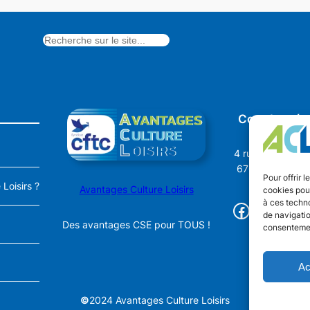
Coordonnée
4 rue Dr Oberkir
67600 SÉLEST
Pour offrir 
Loisirs ?
Avantages Culture Loisirs
cookies pour
à ces techn
Facebook
03.67.09.14.
de navigatio
Des avantages CSE pour TOUS !
consentement
Ac
©
2024 Avantages Culture Loisirs