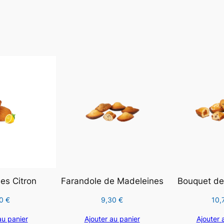
es Citron
Farandole de Madeleines
Bouquet de 
70
€
9,30
€
10,
au panier
Ajouter au panier
Ajouter 