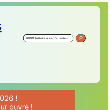
s
Recherche
026 !
ur ouvré !