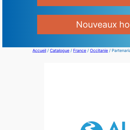
Nouveaux hor
Accueil
/
Catalogue
/
France
/
Occitanie
/ Partenari