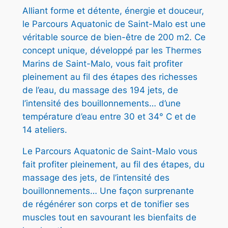
C
Alliant forme et détente, énergie et douceur,
D
€
le Parcours Aquatonic de Saint-Malo est une
E
.
véritable source de bien-être de 200 m2. Ce
S
concept unique, développé par les Thermes
T
Marins de Saint-Malo, vous fait profiter
-
pleinement au fil des étapes des richesses
M
de l’eau, du massage des 194 jets, de
A
l’intensité des bouillonnements… d’une
L
température d’eau entre 30 et 34° C et de
O
14 ateliers.
–
1
Le Parcours Aquatonic de Saint-Malo vous
E
fait profiter pleinement, au fil des étapes, du
N
massage des jets, de l’intensité des
T
bouillonnements… Une façon surprenante
R
de régénérer son corps et de tonifier ses
E
muscles tout en savourant les bienfaits de