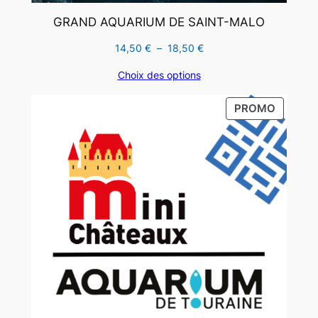
GRAND AQUARIUM DE SAINT-MALO
Plage
14,50
€
–
18,50
€
de
Choix des options
prix :
14,50 €
PRODUI
PROMO
à
EN
18,50 €
PROMO