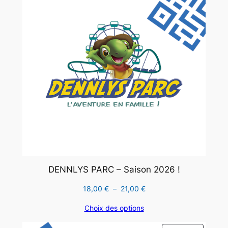
PROMO
DENNLYS PARC – Saison 2026 !
Plage
18,00
€
–
21,00
€
de
Choix des options
prix :
18,00 €