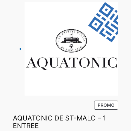
P
PROMO
R
AQUATONIC DE ST-MALO – 1
O
D
ENTREE
U