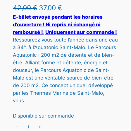
I
L
L
42,00
€
37,00
€
T
e
e
E-billet envoyé pendant les horaires
E
d’ouverture ! Ni repris ni échangé ni
N
p
p
P
remboursé !
, 
Uniquement sur commande !
r
r
R
Ressourcez vous toute l’année dans une eau
O
à 34°, à l’Aquatonic Saint-Malo. Le Parcours
i
i
M
Aquatonic : 200 m2 de détente et de bien-
x
x
O
être. Alliant forme et détente, énergie et
T
i
a
douceur, le Parcours Aquatonic de Saint-
I
O
Malo est une véritable source de bien-être
n
c
N
de 200 m2. Ce concept unique, développé
i
t
par les Thermes Marins de Saint-Malo,
t
u
vous…
i
e
Disponible sur commande
a
l
−
+
q
l
e