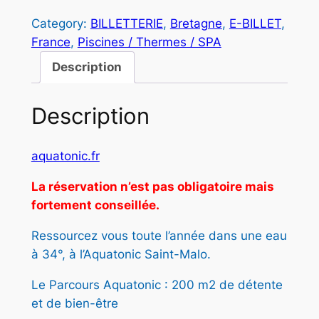
u
é
s
Category:
BILLETTERIE
, 
Bretagne
, 
E-BILLET
, 
a
France
, 
Piscines / Thermes / SPA
t
t
n
t
Description
a
i
i
:
t
Description
t
3
é
d
7
aquatonic.fr
e
:
,
A
La réservation n’est pas obligatoire mais
4
0
Q
fortement conseillée.
U
2
0
A
Ressourcez vous toute l’année dans une eau
,
T
à 34°, à l’Aquatonic Saint-Malo.
O
0
€
Le Parcours Aquatonic : 200 m2 de détente
N
0
.
et de bien-être
I