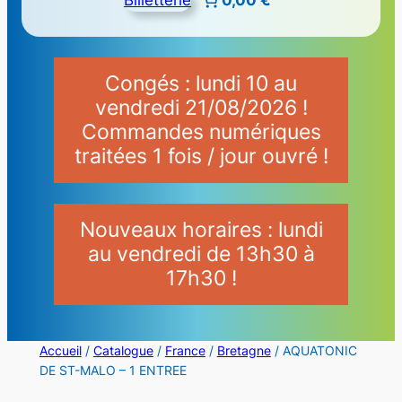
Congés : lundi 10 au
vendredi 21/08/2026 !
Commandes numériques
traitées 1 fois / jour ouvré !
Nouveaux horaires : lundi
au vendredi de 13h30 à
17h30 !
Accueil
/
Catalogue
/
France
/
Bretagne
/ AQUATONIC
DE ST-MALO – 1 ENTREE