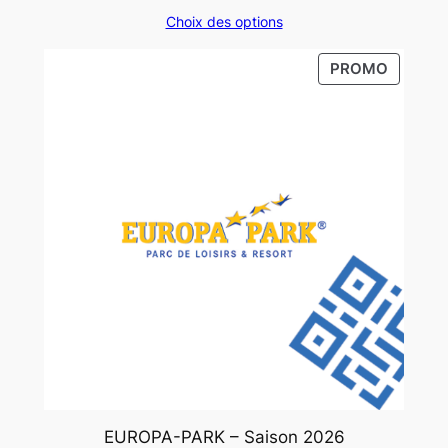
de
Choix des options
prix :
16,50 €
PRODUI
PROMO
à
EN
21,00 €
PROMO
EUROPA-PARK – Saison 2026