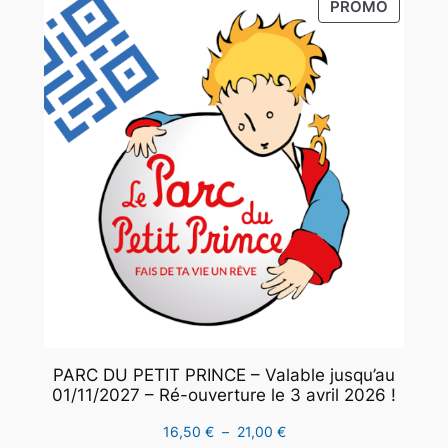
PRODUI
PROMO
à
EN
21,00 €
PROMO
PARC DU PETIT PRINCE – Valable jusqu’au
01/11/2027 – Ré-ouverture le 3 avril 2026 !
Plage
16,50
€
–
21,00
€