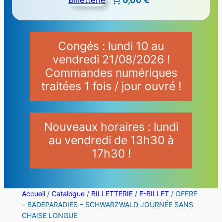
Congés : lundi 10 au
vendredi 21/08/2026 !
Commandes numériques
traitées 1 fois / jour ouvré !
Nouveaux horaires : lundi
au vendredi de 13h30 à
17h30 !
Accueil
/
Catalogue
/
BILLETTERIE
/
E-BILLET
/ OFFRE
– BADEPARADIES – SCHWARZWALD JOURNÉE SANS
CHAISE LONGUE