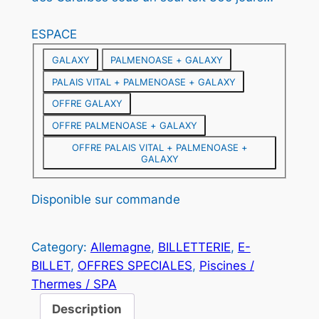
:
ESPACE
2
GALAXY
PALMENOASE + GALAXY
5
PALAIS VITAL + PALMENOASE + GALAXY
OFFRE GALAXY
,
OFFRE PALMENOASE + GALAXY
5
OFFRE PALAIS VITAL + PALMENOASE +
0
GALAXY
Disponible sur commande
€
à
Category:
Allemagne
, 
BILLETTERIE
, 
E-
4
BILLET
, 
OFFRES SPECIALES
, 
Piscines /
1
Thermes / SPA
,
Description