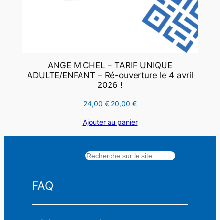
ANGE MICHEL – TARIF UNIQUE
ADULTE/ENFANT – Ré-ouverture le 4 avril
2026 !
Le
Le
24,00
€
20,00
€
prix
prix
Ajouter au panier
initial
actuel
était :
est :
24,00 €.
20,00 €.
Rechercher
FAQ