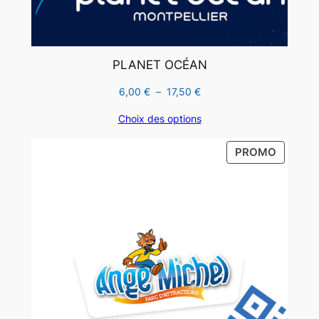
PLANET OCÉAN
Plage
6,00
€
–
17,50
€
de
Choix des options
prix :
6,00 €
PRODUI
PROMO
à
EN
17,50 €
PROMO