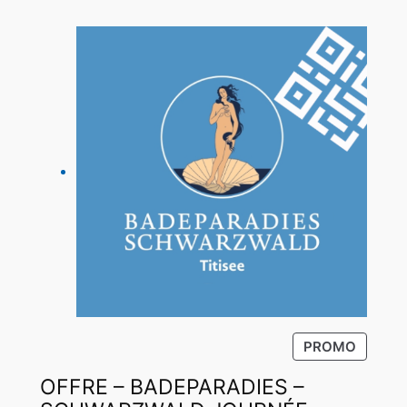
P
PROMO
R
OFFRE – BADEPARADIES –
O
D