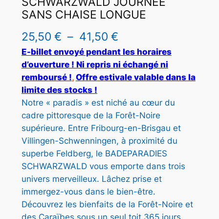
SCHWARZWALD JOURNÉE
U
SANS CHAISE LONGUE
I
T
P
25,50
€
–
41,50
€
E
l
E-billet envoyé pendant les horaires
N
P
d’ouverture ! Ni repris ni échangé ni
a
R
remboursé !
, 
Offre estivale valable dans la
g
O
limite des stocks !
M
Notre « paradis » est niché au cœur du
e
O
cadre pittoresque de la Forêt-Noire
T
d
supérieure. Entre Fribourg-en-Brisgau et
I
e
O
Villingen-Schwenningen, à proximité du
N
superbe Feldberg, le BADEPARADIES
p
SCHWARZWALD vous emporte dans trois
r
univers merveilleux. Lâchez prise et
i
immergez-vous dans le bien-être.
Découvrez les bienfaits de la Forêt-Noire et
x
des Caraïbes sous un seul toit 365 jours…