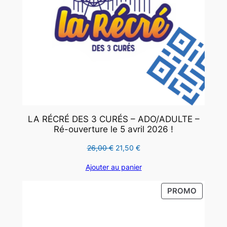
LA RÉCRÉ DES 3 CURÉS – ADO/ADULTE –
Ré-ouverture le 5 avril 2026 !
Le
Le
26,00
€
21,50
€
prix
prix
Ajouter au panier
initial
actuel
était :
est :
PRODUI
PROMO
26,00 €.
21,50 €.
EN
PROMO