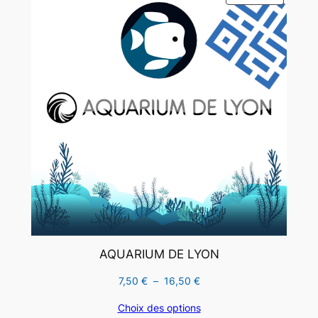
EN
PROMO
AQUARIUM DE LYON
Plage
7,50
€
–
16,50
€
de
Choix des options
prix :