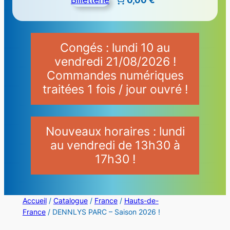
Congés : lundi 10 au
vendredi 21/08/2026 !
Commandes numériques
traitées 1 fois / jour ouvré !
Nouveaux horaires : lundi
au vendredi de 13h30 à
17h30 !
Accueil
/
Catalogue
/
France
/
Hauts-de-
France
/ DENNLYS PARC – Saison 2026 !