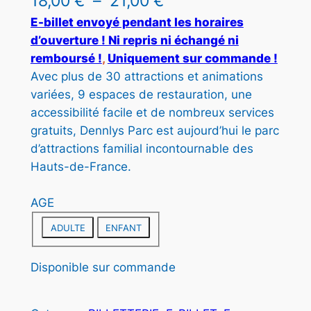
P
18,00
€
–
21,00
€
I
l
E-billet envoyé pendant les horaires
T
d’ouverture ! Ni repris ni échangé ni
E
a
remboursé !
, 
Uniquement sur commande !
N
g
P
Avec plus de 30 attractions et animations
R
variées, 9 espaces de restauration, une
e
O
accessibilité facile et de nombreux services
d
M
gratuits, Dennlys Parc est aujourd’hui le parc
O
e
d’attractions familial incontournable des
T
Hauts-de-France.
p
I
O
r
N
AGE
i
ADULTE
ENFANT
x
Disponible sur commande
: