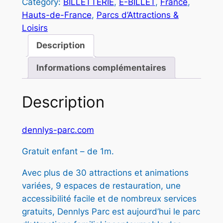
1
Category:
BILLETTERIE
, 
E-BILLET
, 
France
, 
Hauts-de-France
, 
Parcs d’Attractions &
8
Loisirs
,
Description
0
Informations complémentaires
0
Description
€
à
dennlys-parc.com
2
Gratuit enfant – de 1m.
1
Avec plus de 30 attractions et animations
,
variées, 9 espaces de restauration, une
0
accessibilité facile et de nombreux services
0
gratuits, Dennlys Parc est aujourd’hui le parc