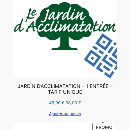
JARDIN D’ACCLIMATATION – 1 ENTRÉE –
TARIF UNIQUE
Le
Le
48,00
€
38,00
€
prix
prix
Ajouter au panier
initial
actuel
était :
est :
PRODUI
PROMO
48,00 €.
38,00 €.