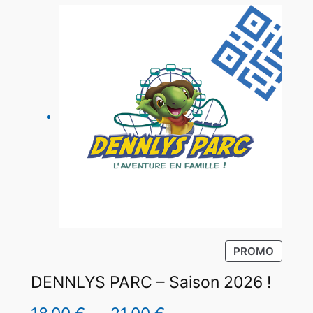
P
PROMO
R
DENNLYS PARC – Saison 2026 !
O
D
U