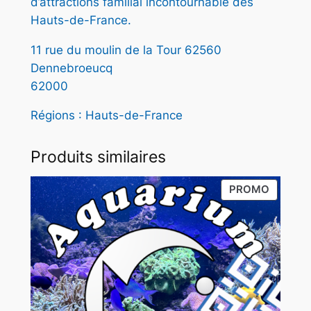
d’attractions familial incontournable des
Hauts-de-France.
€
11 rue du moulin de la Tour 62560
Dennebroeucq
62000
Régions : Hauts-de-France
Produits similaires
PRODUI
PROMO
EN
PROMO