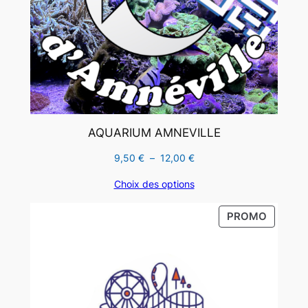
AQUARIUM AMNEVILLE
Plage
9,50
€
–
12,00
€
de
Choix des options
prix :
9,50 €
PRODUI
PROMO
à
EN
12,00 €
PROMO