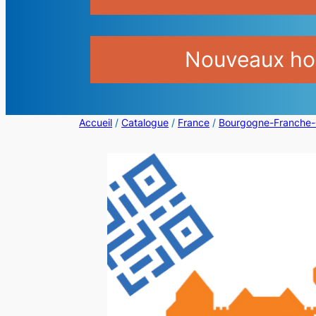
Nouveaux hor
Accueil
/
Catalogue
/
France
/
Bourgogne-Franche