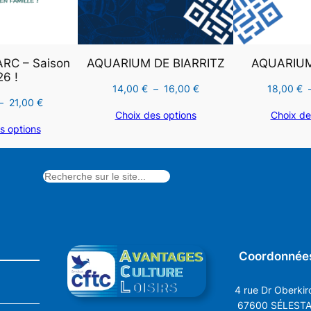
RC – Saison
AQUARIUM DE BIARRITZ
AQUARIUM
6 !
Plage
14,00
€
–
16,00
€
18,00
€
Plage
–
21,00
€
de
Choix des options
Choix de
de
prix :
s options
prix :
14,00 €
18,00 €
à
à
16,00 €
21,00 €
Coordonnée
4 rue Dr Oberkir
67600 SÉLEST