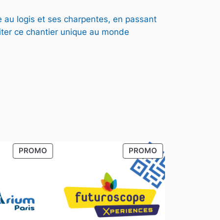
2
e au logis et ses charpentes, en passant
isiter ce chantier unique au monde
5
0
€
à
PRODUIT
PRODUIT
PROMO
PROMO
EN
EN
PROMOTION
PROMOTION
8