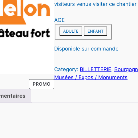
visiteurs venus visiter ce chanti
AGE
ADULTE
ENFANT
Disponible sur commande
r
Category:
BILLETTERIE
, 
Bourgogn
i
Musées / Expos / Monuments
P
PROMO
x
R
mentaires
O
D
U
:
I
T
1
E