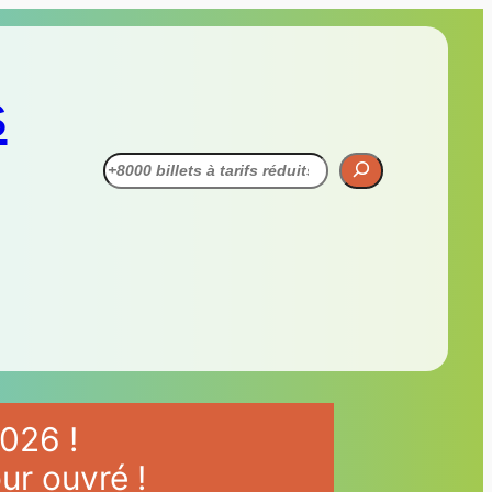
s
Recherche
026 !
ur ouvré !