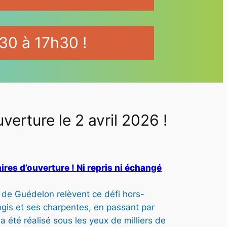
30 à 17h30 !
rture le 2 avril 2026 !
P
ires d’ouverture ! Ni repris ni échangé
a
 de Guédelon relèvent ce défi hors-
logis et ses charpentes, en passant par
g
 a été réalisé sous les yeux de milliers de