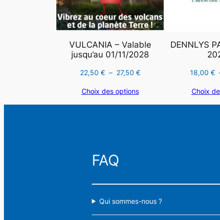
VULCANIA – Valable
DENNLYS PA
jusqu’au 01/11/2028
202
Plage
22,50
€
–
27,50
€
18,00
€
de
Choix des options
Choix de
prix :
22,50 €
à
Rechercher
27,50 €
FAQ
Qui sommes-nous ?