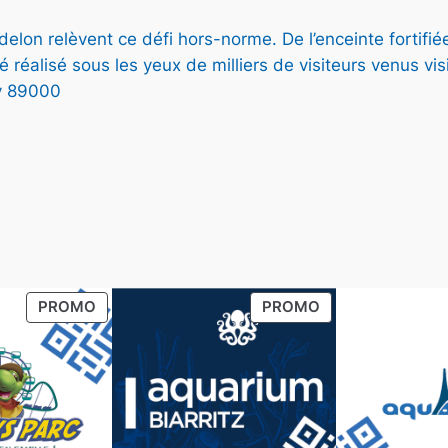
N
P
elon relèvent ce défi hors-norme. De l’enceinte fortifié
R
té réalisé sous les yeux de milliers de visiteurs venus v
,
O
M
y 89000
O
T
I
O
N
PRODUIT
PRODUIT
PROMO
PROMO
EN
EN
1
PROMOTION
PROMOTION
,