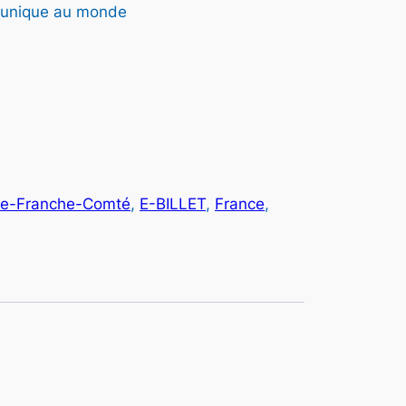
er unique au monde
e
d
e
p
e-Franche-Comté
, 
E-BILLET
, 
France
, 