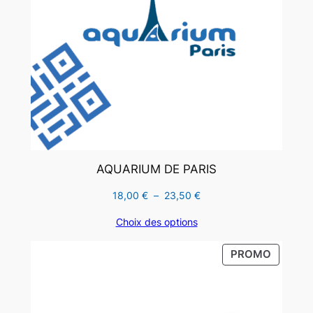
AQUARIUM DE PARIS
Plage
18,00
€
–
23,50
€
de
Choix des options
prix :
18,00 €
PRODUI
PROMO
à
EN
23,50 €
PROMO