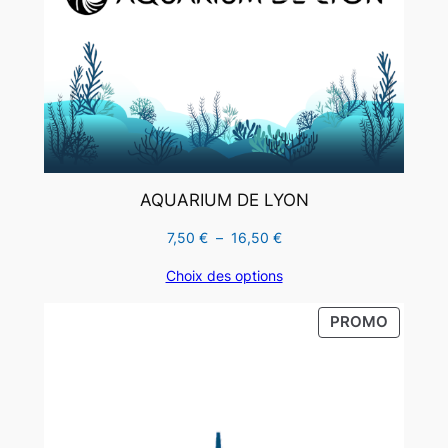
AQUARIUM DE LYON
Plage
7,50
€
–
16,50
€
de
Choix des options
prix :
7,50 €
PRODUI
PROMO
à
EN
16,50 €
PROMO