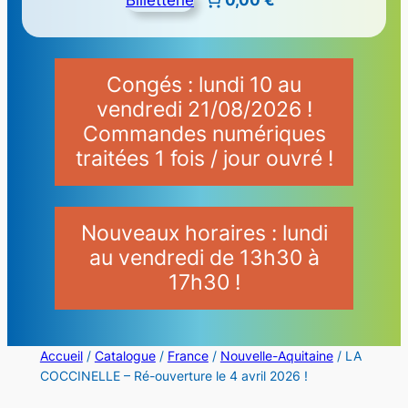
Congés : lundi 10 au
vendredi 21/08/2026 !
Commandes numériques
traitées 1 fois / jour ouvré !
Nouveaux horaires : lundi
au vendredi de 13h30 à
17h30 !
Accueil
/
Catalogue
/
France
/
Nouvelle-Aquitaine
/ LA
COCCINELLE – Ré-ouverture le 4 avril 2026 !