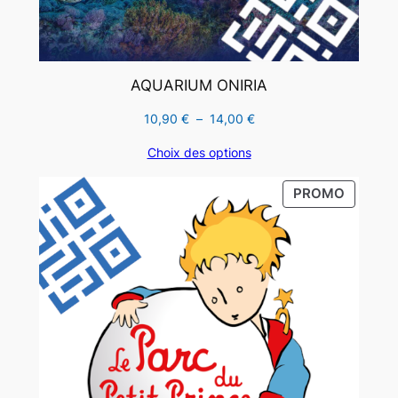
AQUARIUM ONIRIA
Plage
10,90
€
–
14,00
€
de
Choix des options
prix :
10,90 €
PRODUI
PROMO
à
EN
14,00 €
PROMO