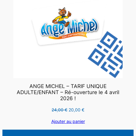
ANGE MICHEL – TARIF UNIQUE
ADULTE/ENFANT – Ré-ouverture le 4 avril
2026 !
Le
Le
24,00
€
20,00
€
prix
prix
Ajouter au panier
initial
actuel
était :
est :