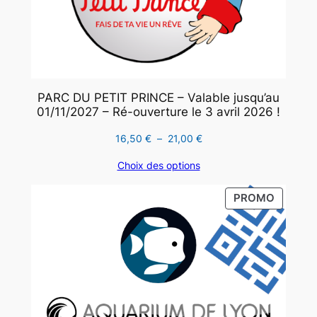
PARC DU PETIT PRINCE – Valable jusqu’au
01/11/2027 – Ré-ouverture le 3 avril 2026 !
Plage
16,50
€
–
21,00
€
de
Choix des options
prix :
16,50 €
PRODUI
PROMO
à
EN
21,00 €
PROMO