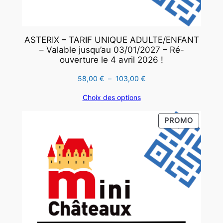
ASTERIX – TARIF UNIQUE ADULTE/ENFANT
– Valable jusqu’au 03/01/2027 – Ré-
ouverture le 4 avril 2026 !
Plage
58,00
€
–
103,00
€
de
Choix des options
prix :
58,00 €
PRODUI
PROMO
à
EN
103,00 €
PROMO