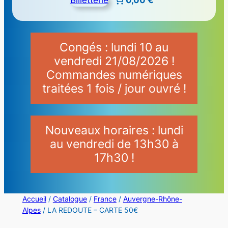
Congés : lundi 10 au
vendredi 21/08/2026 !
Commandes numériques
traitées 1 fois / jour ouvré !
Nouveaux horaires : lundi
au vendredi de 13h30 à
17h30 !
Accueil
/
Catalogue
/
France
/
Auvergne-Rhône-
Alpes
/ LA REDOUTE – CARTE 50€