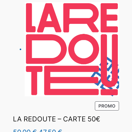
P
PROMO
R
LA REDOUTE – CARTE 50€
O
D
U