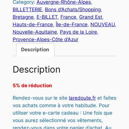
é
s
Category:
Auvergne-Rhône-Alpes
, 
a
BILLETTERIE
, 
Bons d’Achats/Shopping
, 
t
t
n
Bretagne
, 
E-BILLET
, 
France
, 
Grand Est
, 
t
a
Hauts-de-France
, 
Île-de-France
, 
NOUVEAU
, 
i
i
:
Nouvelle-Aquitaine
, 
Pays de la Loire
, 
t
Provence-Alpes-Côte d’Azur
t
4
é
d
Description
7
e
:
,
L
Description
5
5
A
R
0
0
5% de réduction
E
,
D
Rendez-vous sur le site
laredoute.fr
et faites
O
0
€
vos achats comme à votre habitude. Pour
U
0
.
utiliser votre e-carte cadeau : Une fois que
T
vous aurez sélectionné vos vêtements,
E
rendez-vous dans votre panier d’achat. Au