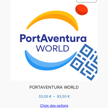
EN
PROMO
PORTAVENTURA WORLD
Plage
33,00
€
–
93,50
€
de
Choix des options
prix :