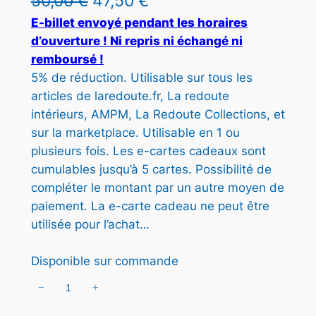
L
L
50,00
€
47,50
€
I
e
e
E-billet envoyé pendant les horaires
T
d’ouverture ! Ni repris ni échangé ni
E
p
p
remboursé !
N
r
r
P
5% de réduction. Utilisable sur tous les
R
articles de laredoute.fr, La redoute
i
i
O
intérieurs, AMPM, La Redoute Collections, et
x
x
M
sur la marketplace. Utilisable en 1 ou
O
i
a
plusieurs fois. Les e-cartes cadeaux sont
T
cumulables jusqu’à 5 cartes. Possibilité de
n
c
I
O
compléter le montant par un autre moyen de
i
t
N
paiement. La e-carte cadeau ne peut être
t
u
utilisée pour l’achat…
i
e
Disponible sur commande
a
l
−
+
q
l
e
u