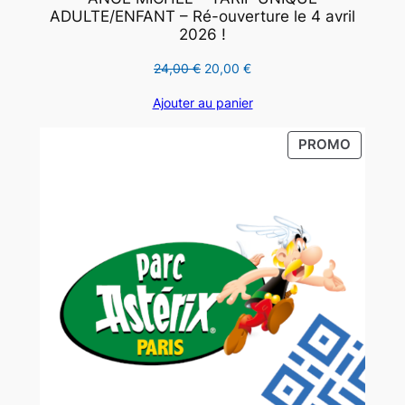
ADULTE/ENFANT – Ré-ouverture le 4 avril
2026 !
Le
Le
24,00
€
20,00
€
prix
prix
Ajouter au panier
initial
actuel
était :
est :
PRODUI
PROMO
24,00 €.
20,00 €.
EN
PROMO