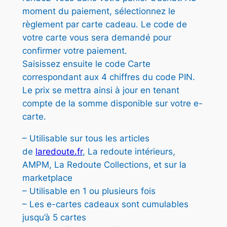
–
€
moment du paiement, sélectionnez le
C
.
règlement par carte cadeau. Le code de
A
votre carte vous sera demandé pour
R
confirmer votre paiement.
T
Saisissez ensuite le code Carte
E
correspondant aux 4 chiffres du code PIN.
5
Le prix se mettra ainsi à jour en tenant
0
compte de la somme disponible sur votre e-
€
carte.
– Utilisable sur tous les articles
de
laredoute.fr
, La redoute intérieurs,
AMPM, La Redoute Collections, et sur la
marketplace
– Utilisable en 1 ou plusieurs fois
– Les e-cartes cadeaux sont cumulables
jusqu’à 5 cartes