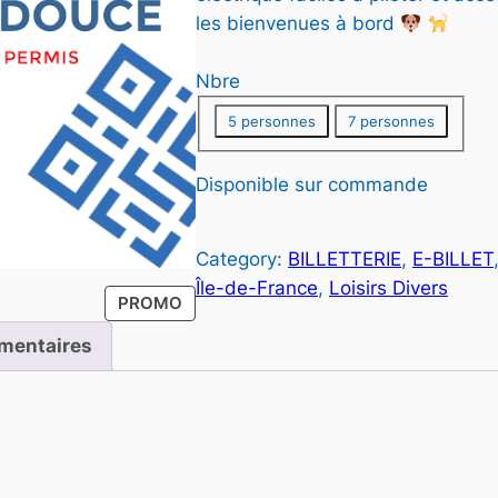
les bienvenues à bord
Nbre
5 personnes
7 personnes
Disponible sur commande
r
Category:
BILLETTERIE
, 
E-BILLET
Île-de-France
, 
Loisirs Divers
P
PROMO
i
R
mentaires
O
D
U
I
T
:
E