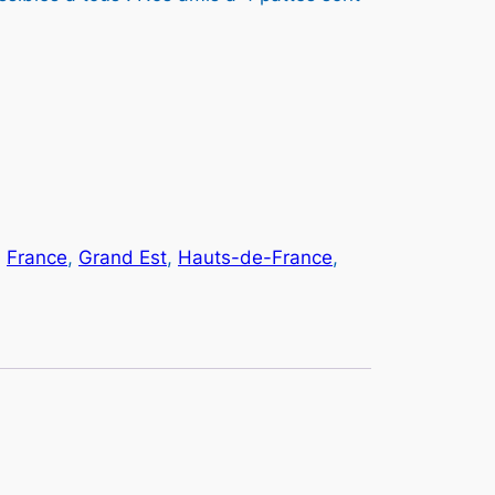
g
e
d
e
p
, 
France
, 
Grand Est
, 
Hauts-de-France
, 
x