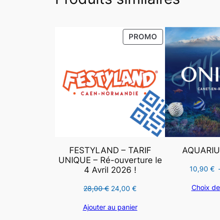
PRODUIT
PROMO
EN
PROMOTION
FESTYLAND – TARIF
AQUARIU
UNIQUE – Ré-ouverture le
10,90
€
4 Avril 2026 !
Choix de
Le
Le
28,00
€
24,00
€
prix
prix
Ajouter au panier
initial
actuel