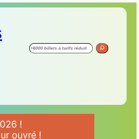
s
Recherche
026 !
ur ouvré !