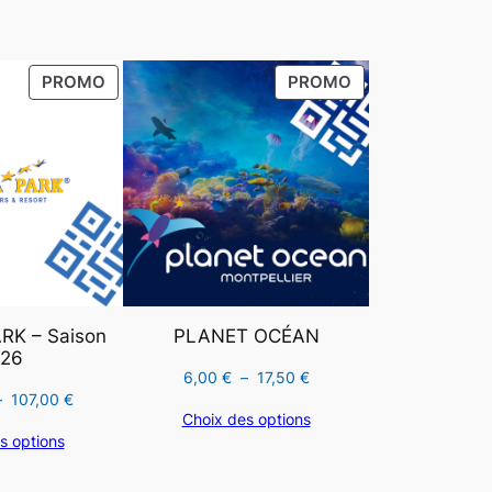
0
PRODUIT
PRODUIT
PROMO
PROMO
EN
EN
0
PROMOTION
PROMOTION
€
K – Saison
PLANET OCÉAN
26
Plage
6,00
€
–
17,50
€
Plage
–
107,00
€
de
Choix des options
de
prix :
s options
prix :
6,00 €
58,00 €
à