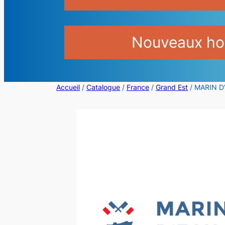
Nouveaux hor
Accueil
/
Catalogue
/
France
/
Grand Est
/ MARIN D