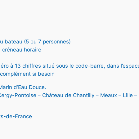
N
P
R
O
M
,
O
T
e du bateau (5 ou 7 personnes)
I
re créneau horaire
O
N
o à 13 chiffres situé sous le code-barre, dans l’espace
e complément si besoin
 Marin d’Eau Douce.
 Cergy-Pontoise – Château de Chantilly – Meaux – Lille 
s-de-France