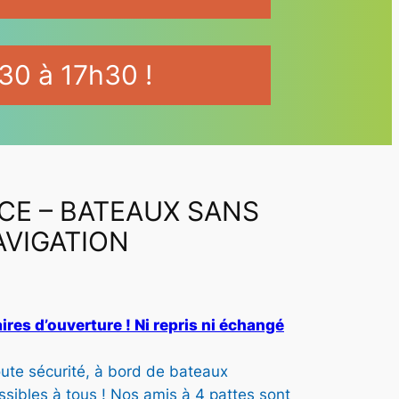
30 à 17h30 !
CE – BATEAUX SANS
AVIGATION
P
ires d’ouverture ! Ni repris ni échangé
a
ute sécurité, à bord de bateaux
essibles à tous ! Nos amis à 4 pattes sont