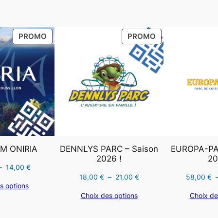
,
PRODUIT
PRODUIT
PROMO
PROMO
EN
EN
PROMOTION
PROMOTION
M ONIRIA
DENNLYS PARC – Saison
EUROPA-PAR
2026 !
20
Plage
–
14,00
€
Plage
18,00
€
–
21,00
€
58,00
€
de
s options
de
prix :
Choix des options
Choix de
prix :
10,90 €
18,00 €
à