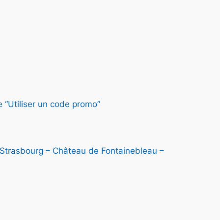
6
2
0
0
 “Utiliser un code promo”
€
– Strasbourg – Château de Fontainebleau –
à
7
7