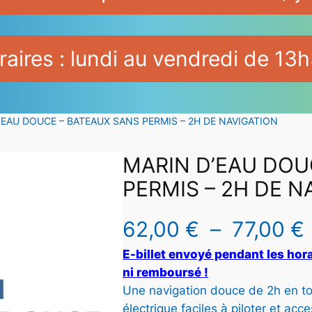
aires : lundi au vendredi de 13h
’EAU DOUCE – BATEAUX SANS PERMIS – 2H DE NAVIGATION
MARIN D’EAU DOU
PERMIS – 2H DE N
62,00
€
–
77,00
€
E-billet envoyé pendant les hora
l
ni remboursé !
Une navigation douce de 2h en to
électrique faciles à piloter et acc