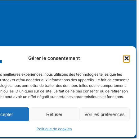
à
17,50 €
107,00 €
s
Nouveaux Horaires
Gérer le consentement
Adhérer
ch
AT
Lundi au vendredi
les meilleures expériences, nous utilisons des technologies telles que les
Contact
 stocker et/ou accéder aux informations des appareils. Le fait de consentir
13h30 – 17h30
ologies nous permettra de traiter des données telles que le comportement
36
n ou les ID uniques sur ce site. Le fait de ne pas consentir ou de retirer son
 peut avoir un effet négatif sur certaines caractéristiques et fonctions.
cepter
Refuser
Voir les préférences
Politique de cookies