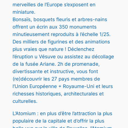
E
merveilles de l’Europe s’exposent en
+
€
miniature.
A
Bonsaïs, bosquets fleuris et arbres-nains
.
T
offrent un écrin aux 350 monuments
O
minutieusement reproduits à l’échelle 1/25.
M
Des milliers de figurines et des animations
I
plus vraies que nature ! Déclenchez
U
l’éruption u Vésuve ou assistez au décollage
M
de la fusée Ariane. 2h de promenade,
–
divertissante et instructive, vous font
A
(re)découvrir les 27 pays membres de
D
l’Union Européenne + Royaume-Uni et leurs
U
richesses historiques, architecturales et
L
culturelles.
T
L’Atomium : en plus d’être l’attraction la plus
E
populaire de la capitale et d’offrir la plus