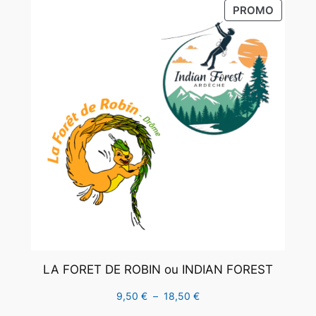
PRODUI
PROMO
à
EN
15,50 €
PROMO
LA FORET DE ROBIN ou INDIAN FOREST
Plage
9,50
€
–
18,50
€
de