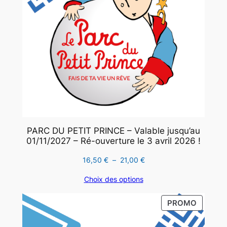
PARC DU PETIT PRINCE – Valable jusqu’au
01/11/2027 – Ré-ouverture le 3 avril 2026 !
Plage
16,50
€
–
21,00
€
de
Choix des options
prix :
16,50 €
PRODUI
PROMO
à
EN
21,00 €
PROMO