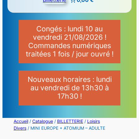
Congés : lundi 10 au
vendredi 21/08/2026 !
Commandes numériques
traitées 1 fois / jour ouvré !
Nouveaux horaires : lundi
au vendredi de 13h30 à
17h30 !
Accueil
/
Catalogue
/
BILLETTERIE
/
Loisirs
Divers
/ MINI EUROPE + ATOMIUM – ADULTE