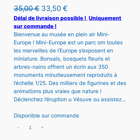
I
L
L
35,00
€
33,50
€
T
e
e
Délai de livraison possible !
, 
Uniquement
E
sur commande !
N
p
p
P
Bienvenue au musée en plein air Mini-
r
r
R
Europe ! Mini-Europe est un parc om toutes
O
les merveilles de l’Europe s’exposent en
i
i
M
miniature. Bonsaïs, bosquets fleuris et
x
x
O
arbres-nains offrent un écrin aux 350
T
i
a
monuments minutieusement reproduits à
I
O
l’échelle 1/25. Des milliers de figurines et des
n
c
N
animations plus vraies que nature !
i
t
Déclenchez l’éruption u Vésuve ou assistez…
t
u
Disponible sur commande
i
e
a
l
−
+
q
u
l
e