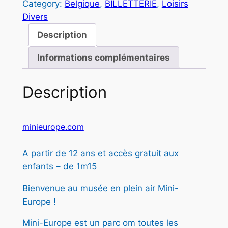
Category:
Belgique
, 
BILLETTERIE
, 
Loisirs
a
é
s
Divers
n
t
t
t
Description
i
a
Informations complémentaires
t
i
:
é
t
3
d
Description
e
3
M
:
,
I
minieurope.com
3
5
N
I
A partir de 12 ans et accès gratuit aux
5
0
E
enfants – de 1m15
,
U
Bienvenue au musée en plein air Mini-
R
0
€
Europe !
O
0
.
P
Mini-Europe est un parc om toutes les