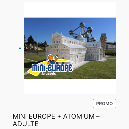
P
PROMO
R
MINI EUROPE + ATOMIUM –
O
D
ADULTE
U