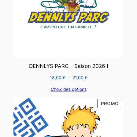
DENNLYS PARC – Saison 2026 !
Plage
18,00
€
–
21,00
€
de
Choix des options
prix :
18,00 €
PRODUI
PROMO
à
EN
21,00 €
PROMO