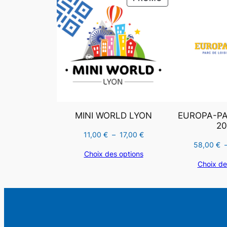
EN
PROMOTION
MINI WORLD LYON
EUROPA-PAR
20
Plage
11,00
€
–
17,00
€
58,00
€
de
Choix des options
prix :
Choix de
11,00 €
à
17,00 €
Rechercher