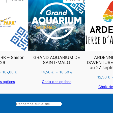
0
€
EN
EN
T
PROMOTION
PROMOTION
E
0
.
I
N
–
€
B
R
.
A
K – Saison
GRAND AQUARIUM DE
ARDENNE
C
26
SAINT-MALO
D’AVENTURES 
E
au 27 sept
L
Plage
Plage
–
107,00
€
14,50
€
–
18,50
€
12,50
€
de
de
E
s options
Choix des options
prix :
prix :
T
Choix de
58,00 €
14,50 €
1
à
à
1
107,00 €
18,50 €
E
N