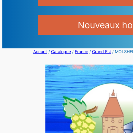
Nouveaux hor
Accueil
/
Catalogue
/
France
/
Grand Est
/ MOLSHEI