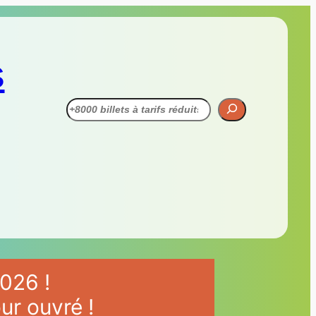
s
Recherche
026 !
ur ouvré !