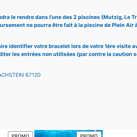
N
S
é
s
P
H
R
t
t
E
audra le rendre dans l’une des 2 piscines (Mutzig, Le T
O
I
rsement ne pourra être fait à la piscine de Plein Air
M
a
M
O
T
-
i
:
ire identifier votre bracelet lors de votre 1ère visite
I
M
diter les entrées non utilisées (par contre la caution 
O
U
t
3
N
T
5
Z
DACHSTEIN 67120
I
:
,
G
-
4
5
D
A
0
0
C
,
H
PRODUIT
PRODUIT
S
PROMO
PROMO