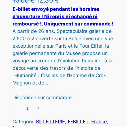
L
L
15,00
€
12,30
€
I
e
e
E-billet envoyé pendant les horaires
T
d’ouverture ! Ni repris ni échangé ni
E
p
p
remboursé !
, 
Uniquement sur commande !
N
r
r
P
A partir de 26 ans. Spectaculaire galerie de
R
2 500 m2 ouverte sur la Seine avec une vue
i
i
O
exceptionnelle sur Paris et la Tour Eiffel, la
x
x
M
galerie permanente du Musée propose un
O
i
a
voyage au cœur de l’évolution humaine, à la
T
découverte des trésors de l’histoire de
n
c
I
O
l’Humanité : fossiles de l’Homme de Cro-
i
t
N
Magnon et de…
t
u
Disponible sur commande
i
e
a
l
−
+
q
u
l
e
Category:
BILLETTERIE
, 
E-BILLET
, 
France
, 
a