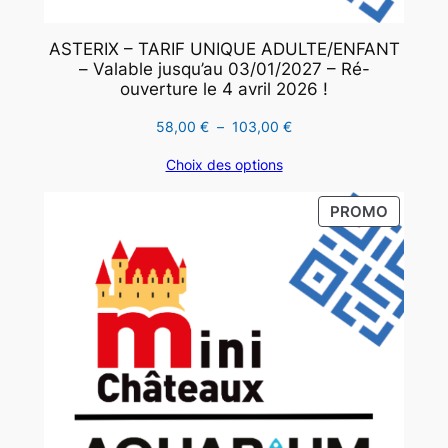
ASTERIX – TARIF UNIQUE ADULTE/ENFANT
– Valable jusqu’au 03/01/2027 – Ré-
ouverture le 4 avril 2026 !
Plage
58,00
€
–
103,00
€
de
Choix des options
prix :
58,00 €
PRODUI
PROMO
à
EN
103,00 €
PROMO