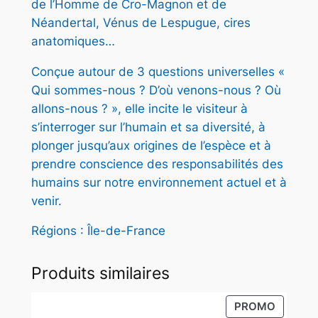
de l’Homme de Cro-Magnon et de
O
€
Néandertal, Vénus de Lespugue, cires
M
.
anatomiques…
M
E
Conçue autour de 3 questions universelles «
Qui sommes-nous ? D’où venons-nous ? Où
allons-nous ? », elle incite le visiteur à
s’interroger sur l’humain et sa diversité, à
plonger jusqu’aux origines de l’espèce et à
prendre conscience des responsabili­tés des
humains sur notre environnement actuel et à
venir.
Régions : Île-de-France
Produits similaires
PRODUI
PROMO