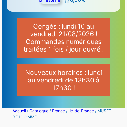
Congés : lundi 10 au
vendredi 21/08/2026 !
Commandes numériques
traitées 1 fois / jour ouvré !
Nouveaux horaires : lundi
au vendredi de 13h30 à
17h30 !
Accueil
/
Catalogue
/
France
/
Île-de-France
/ MUSEE
DE L’HOMME