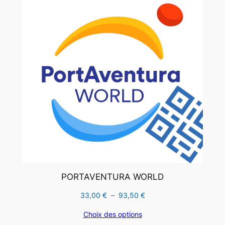
EN
PROMO
PORTAVENTURA WORLD
Plage
33,00
€
–
93,50
€
de
Choix des options
prix :