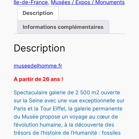
é
s
Île-de-France
, 
Musées / Expos / Monuments
n
t
t
t
Description
i
a
Informations complémentaires
t
i
:
é
t
1
d
Description
e
2
M
museedelhomme.fr
:
,
U
1
3
S
A partir de 26 ans !
E
5
0
Spectaculaire galerie de 2 500 m2 ouverte
E
,
sur la Seine avec une vue exceptionnelle sur
D
Paris et la Tour Eiffel, la galerie permanente
E
0
€
du Musée propose un voyage au cœur de
L
0
.
l’évolution humaine, à la découverte des
'
trésors de l’histoire de l’Humanité : fossiles
H