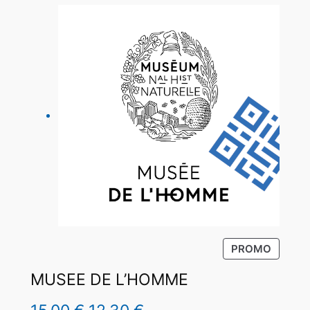
P
PROMO
R
MUSEE DE L’HOMME
O
D
U