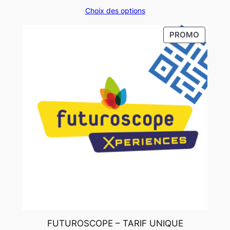
de
Choix des options
prix :
11,00 €
PRODUI
PROMO
à
EN
17,00 €
PROMO
FUTUROSCOPE – TARIF UNIQUE