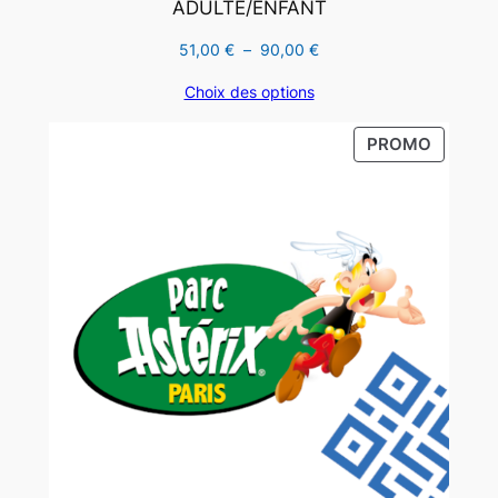
ADULTE/ENFANT
Plage
51,00
€
–
90,00
€
de
Choix des options
prix :
51,00 €
PRODUI
PROMO
à
EN
90,00 €
PROMO