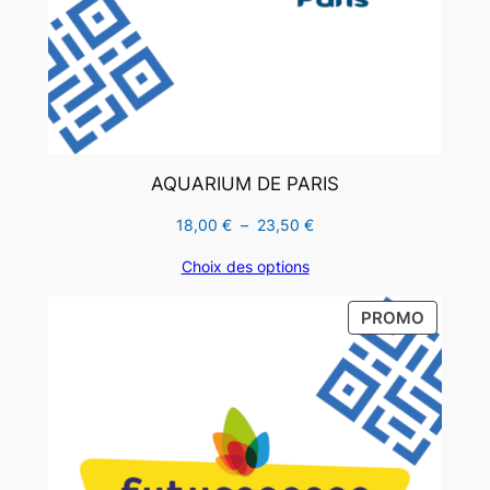
AQUARIUM DE PARIS
Plage
18,00
€
–
23,50
€
de
Choix des options
prix :
18,00 €
PRODUI
PROMO
à
EN
23,50 €
PROMO