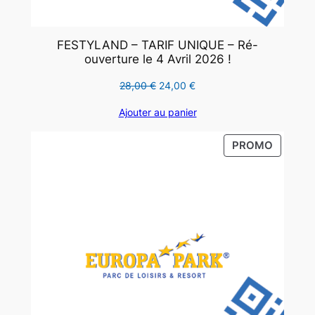
p
r
FESTYLAND – TARIF UNIQUE – Ré-
i
ouverture le 4 Avril 2026 !
n
Le
Le
t
28,00
€
24,00
€
prix
prix
e
Ajouter au panier
initial
actuel
m
était :
est :
p
PRODUI
PROMO
28,00 €.
24,00 €.
s
EN
PROMO
!