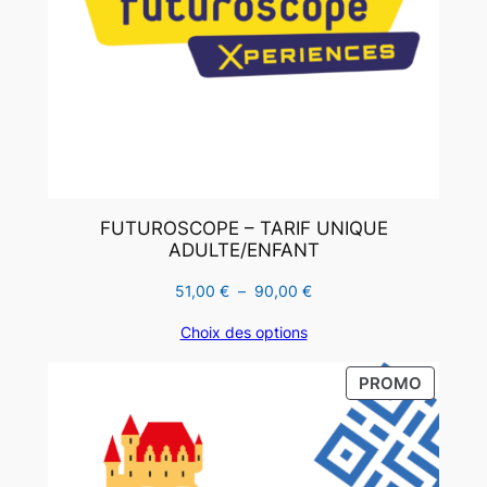
FUTUROSCOPE – TARIF UNIQUE
ADULTE/ENFANT
Plage
51,00
€
–
90,00
€
de
Choix des options
prix :
51,00 €
PRODUI
PROMO
à
EN
90,00 €
PROMO