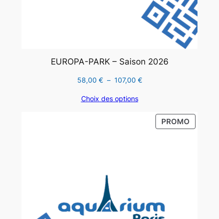
EUROPA-PARK – Saison 2026
Plage
58,00
€
–
107,00
€
de
Choix des options
prix :
58,00 €
PRODUI
PROMO
à
EN
107,00 €
PROMO