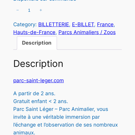
a
l
−
+
q
l
e
u
é
s
Category:
BILLETTERIE
, 
E-BILLET
, 
France
, 
a
Hauts-de-France
, 
Parcs Animaliers / Zoos
t
t
n
t
Description
a
i
i
:
t
Description
t
1
é
d
4
parc-saint-leger.com
e
:
,
P
A partir de 2 ans.
1
5
A
Gratuit enfant < 2 ans.
R
9
0
Parc Saint Léger – Parc Animalier, vous
C
invite à une véritable immersion par
,
S
l’échange et l’observation de ses nombreux
A
0
€
animaux.