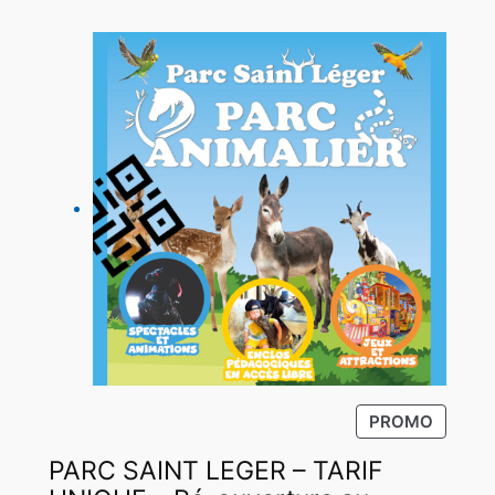
P
PROMO
R
PARC SAINT LEGER – TARIF
O
D