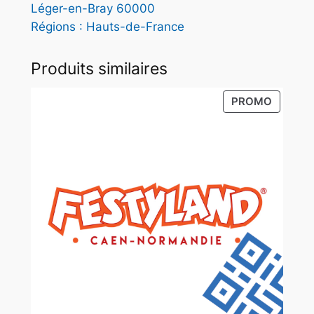
Léger-en-Bray 60000
U
Régions : Hauts-de-France
E
–
Produits similaires
R
é
PRODUI
PROMO
-
EN
o
PROMO
u
v
e
r
t
u
r
e
a
u