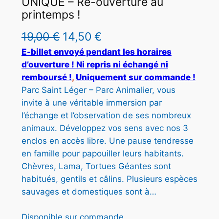
UNIQUE – Ré-ouverture au
U
printemps !
I
T
L
L
19,00
€
14,50
€
E
e
e
E-billet envoyé pendant les horaires
N
P
d’ouverture ! Ni repris ni échangé ni
p
p
R
remboursé !
, 
Uniquement sur commande !
r
r
O
Parc Saint Léger – Parc Animalier, vous
M
invite à une véritable immersion par
i
i
O
l’échange et l’observation de ses nombreux
T
x
x
animaux. Développez vos sens avec nos 3
I
i
a
O
enclos en accès libre. Une pause tendresse
N
en famille pour papouiller leurs habitants.
n
c
Chèvres, Lama, Tortues Géantes sont
i
t
habitués, gentils et câlins. Plusieurs espèces
t
u
sauvages et domestiques sont à…
i
e
Disponible sur commande