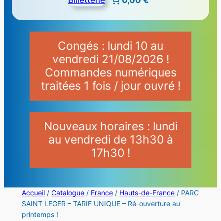
Congés : lundi 10 au
vendredi 21/08/2026 !
Commandes numériques
traitées 1 fois / jour ouvré !
Nouveaux horaires : lundi
au vendredi de 13h30 à
17h30 !
Accueil
/
Catalogue
/
France
/
Hauts-de-France
/ PARC
SAINT LEGER – TARIF UNIQUE – Ré-ouverture au
printemps !