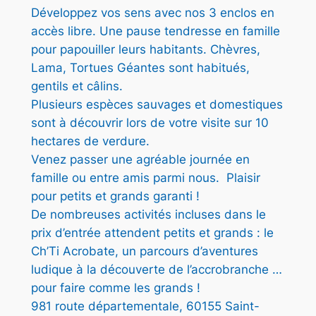
I
0
.
Développez vos sens avec nos 3 enclos en
N
accès libre. Une pause tendresse en famille
T
pour papouiller leurs habitants. Chèvres,
L
€
Lama, Tortues Géantes sont habitués,
E
.
gentils et câlins.
G
Plusieurs espèces sauvages et domestiques
E
sont à découvrir lors de votre visite sur 10
R
hectares de verdure.
–
Venez passer une agréable journée en
T
famille ou entre amis parmi nous. Plaisir
A
pour petits et grands garanti !
R
De nombreuses activités incluses dans le
I
prix d’entrée attendent petits et grands : le
F
Ch’Ti Acrobate, un parcours d’aventures
U
ludique à la découverte de l’accrobranche …
N
pour faire comme les grands !
I
981 route départementale, 60155 Saint-
Q