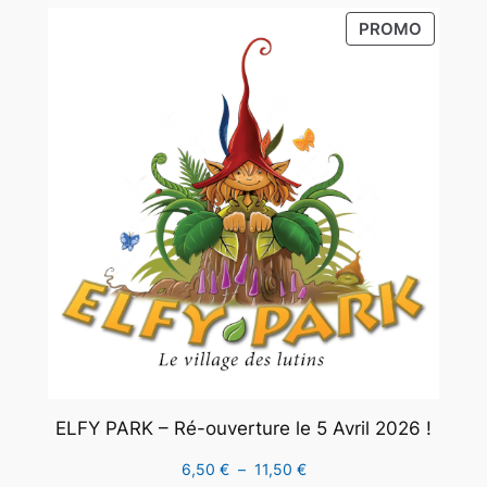
58,00 €
PRODUI
PROMO
à
EN
107,00 €
PROMO
ELFY PARK – Ré-ouverture le 5 Avril 2026 !
Plage
6,50
€
–
11,50
€