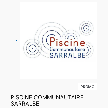
P
PROMO
R
PISCINE COMMUNAUTAIRE
O
D
SARRALBE
U