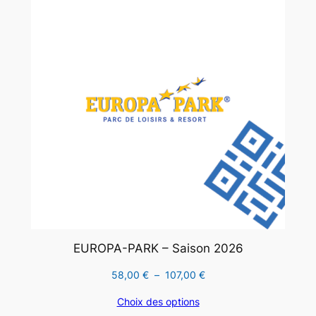
EN
17,00 €
PROMO
EUROPA-PARK – Saison 2026
Plage
58,00
€
–
107,00
€
de
Choix des options
prix :