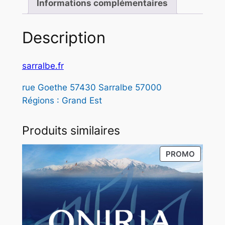
Informations complémentaires
1
,
Description
1
sarralbe.fr
0
rue Goethe 57430 Sarralbe 57000
Régions : Grand Est
€
à
Produits similaires
2
PRODUI
PROMO
,
EN
1
PROMO
0