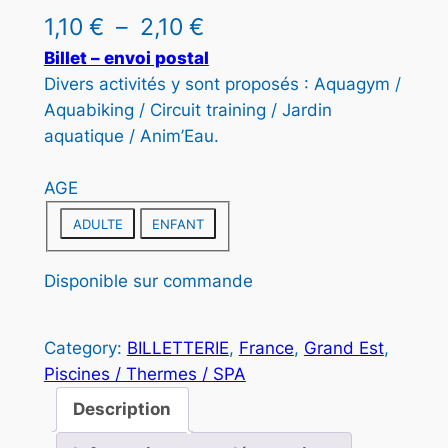
I
P
1,10
€
–
2,10
€
T
l
Billet – envoi postal
E
Divers activités y sont proposés : Aquagym /
N
a
P
Aquabiking / Circuit training / Jardin
g
R
aquatique / Anim’Eau.
O
e
M
AGE
d
O
T
ADULTE
ENFANT
e
I
O
p
Disponible sur commande
N
r
i
Category:
BILLETTERIE
, 
France
, 
Grand Est
, 
x
Piscines / Thermes / SPA
Description
: