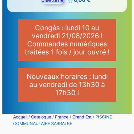
Congés : lundi 10 au
vendredi 21/08/2026 !
Commandes numériques
traitées 1 fois / jour ouvré !
Nouveaux horaires : lundi
au vendredi de 13h30 à
17h30 !
Accueil
/
Catalogue
/
France
/
Grand Est
/ PISCINE
COMMUNAUTAIRE SARRALBE