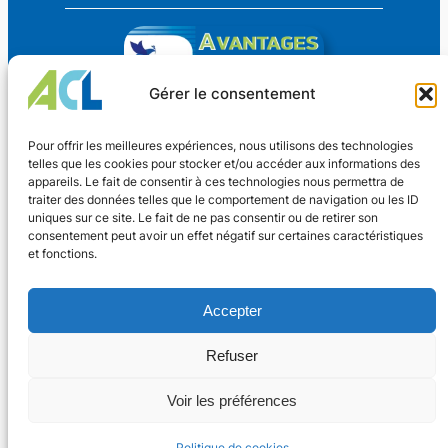
Gérer le consentement
Avantages Culture Loisirs
Pour offrir les meilleures expériences, nous utilisons des technologies
telles que les cookies pour stocker et/ou accéder aux informations des
appareils. Le fait de consentir à ces technologies nous permettra de
Des avantages CSE pour TOUS !
traiter des données telles que le comportement de navigation ou les ID
uniques sur ce site. Le fait de ne pas consentir ou de retirer son
consentement peut avoir un effet négatif sur certaines caractéristiques
Coordonnées
et fonctions.
Nouveaux Horaires
4 rue Dr Oberkirch
Adhérer
Accepter
67600 SÉLESTAT
Lundi au vendredi
Contact
13h30 – 17h30
Refuser
Facebook
03.67.09.14.36
Voir les préférences
©
2024 Avantages Culture Loisirs
Politique de cookies