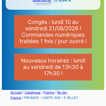
Congés : lundi 10 au
vendredi 21/08/2026 !
Commandes numériques
traitées 1 fois / jour ouvré !
Nouveaux horaires : lundi
au vendredi de 13h30 à
17h30 !
Accueil
/
Catalogue
/
France
/
Île-de-
France
/ PROMOD – CARTE 30€ – E-BILLET