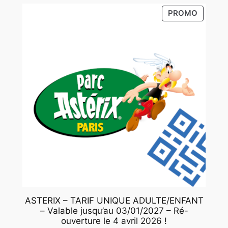
était :
est :
PRODUI
PROMO
24,00 €.
20,00 €.
EN
PROMO
ASTERIX – TARIF UNIQUE ADULTE/ENFANT
– Valable jusqu’au 03/01/2027 – Ré-
ouverture le 4 avril 2026 !