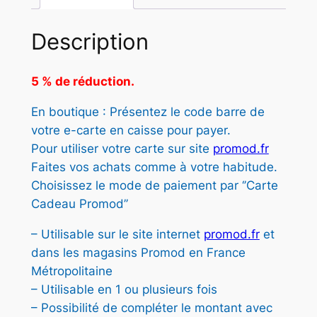
e
é
s
P
Description
t
t
R
O
a
5 % de réduction.
M
i
:
O
En boutique : Présentez le code barre de
t
2
D
votre e-carte en caisse pour payer.
–
8
Pour utiliser votre carte sur site
promod.fr
C
Faites vos achats comme à votre habitude.
:
,
A
Choisissez le mode de paiement par ‘’Carte
3
5
R
Cadeau Promod’’
T
0
0
E
– Utilisable sur le site internet
promod.fr
et
,
3
dans les magasins Promod en France
0
0
€
Métropolitaine
€
– Utilisable en 1 ou plusieurs fois
0
.
–
– Possibilité de compléter le montant avec