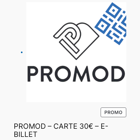
P
PROMO
R
PROMOD – CARTE 30€ – E-
O
D
BILLET
U