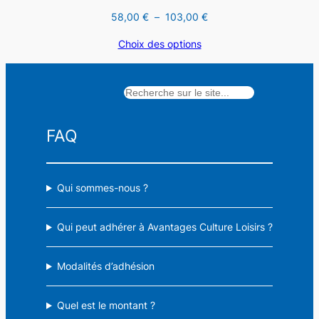
Plage
58,00
€
–
103,00
€
de
Choix des options
prix :
58,00 €
à
Rechercher
103,00 €
FAQ
Qui sommes-nous ?
Qui peut adhérer à Avantages Culture Loisirs ?
Modalités d’adhésion
Quel est le montant ?