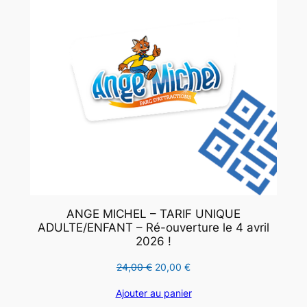
ANGE MICHEL – TARIF UNIQUE
ADULTE/ENFANT – Ré-ouverture le 4 avril
2026 !
Le
Le
24,00
€
20,00
€
prix
prix
Ajouter au panier
initial
actuel