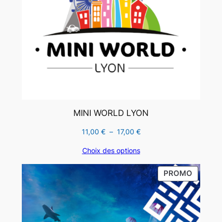
MINI WORLD LYON
Plage
11,00
€
–
17,00
€
de
Choix des options
prix :
11,00 €
PRODUI
PROMO
à
EN
17,00 €
PROMO