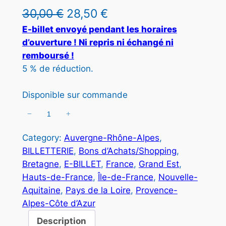
I
L
L
30,00
€
28,50
€
T
e
e
E-billet envoyé pendant les horaires
E
d’ouverture ! Ni repris ni échangé ni
N
p
p
P
remboursé !
r
r
R
5 % de réduction.
O
i
i
M
Disponible sur commande
x
x
O
T
−
+
q
i
a
I
u
O
n
c
Category:
Auvergne-Rhône-Alpes
, 
a
N
BILLETTERIE
, 
Bons d’Achats/Shopping
, 
i
t
n
Bretagne
, 
E-BILLET
, 
France
, 
Grand Est
, 
t
t
u
Hauts-de-France
, 
Île-de-France
, 
Nouvelle-
i
i
e
Aquitaine
, 
Pays de la Loire
, 
Provence-
t
Alpes-Côte d’Azur
a
l
é
d
Description
l
e