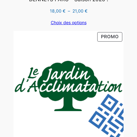
Plage
18,00
€
–
21,00
€
de
Choix des options
prix :
18,00 €
PRODUI
PROMO
à
EN
21,00 €
PROMO