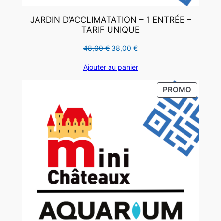
JARDIN D’ACCLIMATATION – 1 ENTRÉE –
TARIF UNIQUE
Le
Le
48,00
€
38,00
€
prix
prix
Ajouter au panier
initial
actuel
était :
est :
PRODUI
PROMO
48,00 €.
38,00 €.
EN
PROMO