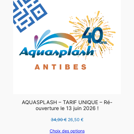
PROMO
AQUASPLASH – TARIF UNIQUE – Ré-
ouverture le 13 juin 2026 !
Le
Le
34,90
€
26,50
€
prix
prix
Choix des options
initial
actuel