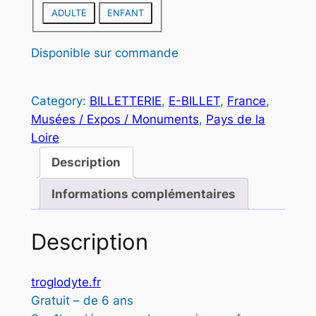
:
ADULTE
ENFANT
5
,
Disponible sur commande
5
Category:
BILLETTERIE
, 
E-BILLET
, 
France
, 
0
Musées / Expos / Monuments
, 
Pays de la
Loire
€
Description
à
Informations complémentaires
7
,
Description
9
0
troglodyte.fr
Gratuit – de 6 ans