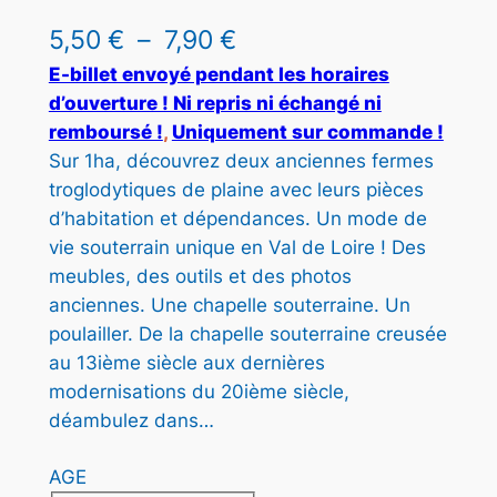
P
5,50
€
–
7,90
€
l
E-billet envoyé pendant les horaires
d’ouverture ! Ni repris ni échangé ni
a
remboursé !
, 
Uniquement sur commande !
g
Sur 1ha, découvrez deux anciennes fermes
troglodytiques de plaine avec leurs pièces
e
d’habitation et dépendances. Un mode de
d
vie souterrain unique en Val de Loire ! Des
e
meubles, des outils et des photos
anciennes. Une chapelle souterraine. Un
p
poulailler. De la chapelle souterraine creusée
r
au 13ième siècle aux dernières
i
modernisations du 20ième siècle,
déambulez dans…
x
AGE