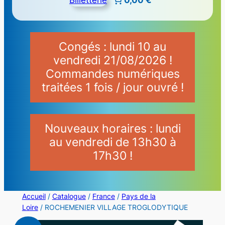
Congés : lundi 10 au
vendredi 21/08/2026 !
Commandes numériques
traitées 1 fois / jour ouvré !
Nouveaux horaires : lundi
au vendredi de 13h30 à
17h30 !
Accueil
/
Catalogue
/
France
/
Pays de la
Loire
/ ROCHEMENIER VILLAGE TROGLODYTIQUE