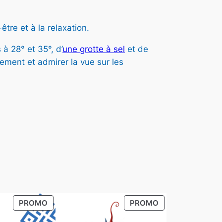
3
tre et à la relaxation.
à 28° et 35°, d’
une grotte à sel
et de
0
sement et admirer la vue sur les
0
€
à
2
5
PRODUIT
PRODUIT
PROMO
PROMO
EN
EN