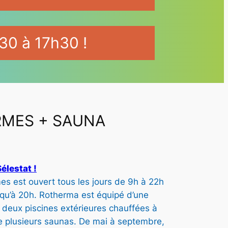
30 à 17h30 !
RMES + SAUNA
P
élestat !
mes est ouvert tous les jours de 9h à 22h
a
squ’à 20h. Rotherma est équipé d’une
de deux piscines extérieures chauffées à
g
 de plusieurs saunas. De mai à septembre,