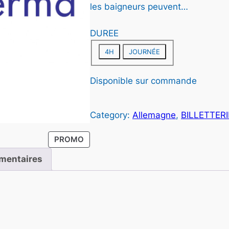
les baigneurs peuvent…
DUREE
4H
JOURNÉE
Disponible sur commande
Category:
Allemagne
, 
BILLETTERI
i
P
PROMO
R
mentaires
O
D
U
:
I
T
E