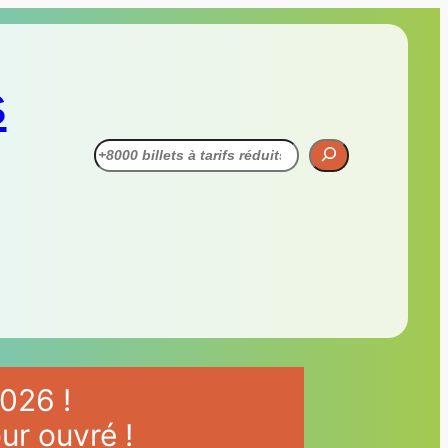
s
Recherche
026 !
ur ouvré !