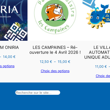
PROMOTION
PROMOTION
M ONIRIA
LES CAMPAINES – Ré-
LE VILL
ouverture le 4 Avril 2026 !
AUTOMATE
Plage
–
14,00
€
UNIQUE ADU
Plage
12,50
€
–
15,00
€
de
s options
11,00
€
de
prix :
Choix des options
prix :
10,90 €
Choix de
12,50 €
à
à
14,00 €
15,00 €