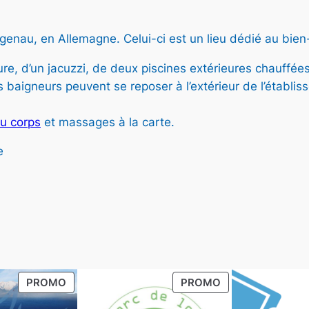
N
P
R
enau, en Allemagne. Celui-ci est un lieu dédié au bien-ê
,
O
M
re, d’un jacuzzi, de deux piscines extérieures chauffées 
O
 baigneurs peuvent se reposer à l’extérieur de l’établis
T
I
du corps
et massages à la carte.
O
N
e
PRODUIT
PRODUIT
PROMO
PROMO
,
EN
EN