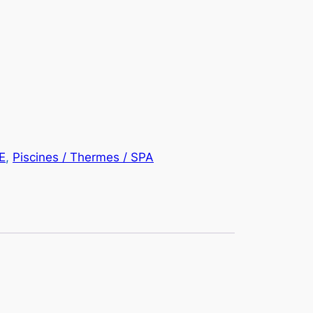
e
d
e
p
r
E
, 
Piscines / Thermes / SPA
x
2