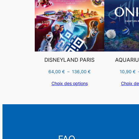
PROMOTION
DISNEYLAND PARIS
AQUARIU
Plage
64,00
€
–
136,00
€
10,90
€
de
Choix des options
Choix de
prix :
64,00 €
à
136,00 €
Rechercher