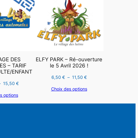
PROMOTION
PROMOTION
0
0
€
AGE DES
ELFY PARK – Ré-ouverture
S – TARIF
le 5 Avril 2026 !
LTE/ENFANT
Plage
6,50
€
–
11,50
€
Plage
–
15,50
€
de
Choix des options
de
prix :
s options
prix :
6,50 €
11,00 €
à
à
11,50 €
15,50 €