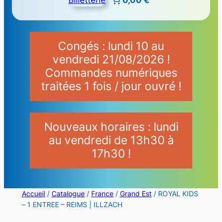
Congés : lundi 10 au
vendredi 21/08/2026 !
Commandes numériques
traitées 1 fois / jour ouvré !
Nouveaux horaires : lundi
au vendredi de 13h30 à
17h30 !
Accueil
/
Catalogue
/
France
/
Grand Est
/ ROYAL KIDS
– 1 ENTREE – REIMS | ILLZACH