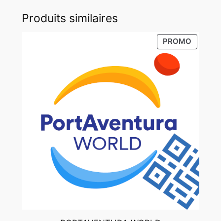
Produits similaires
PRODUI
PROMO
EN
PROMO