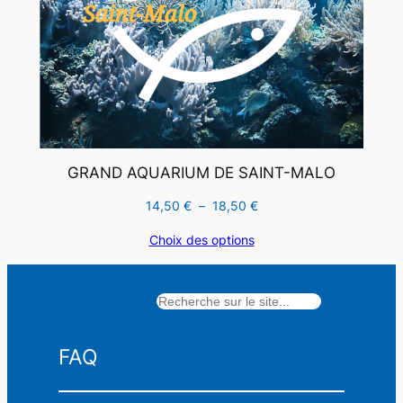
GRAND AQUARIUM DE SAINT-MALO
Plage
14,50
€
–
18,50
€
de
Choix des options
prix :
14,50 €
à
Rechercher
18,50 €
FAQ