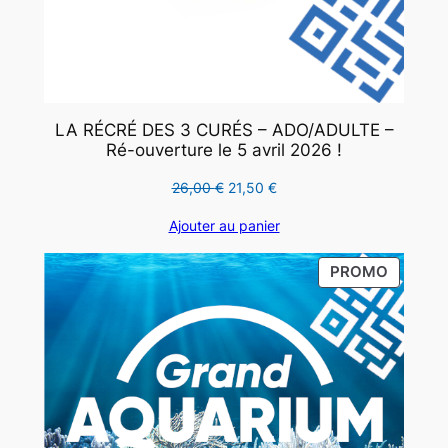
LA RÉCRÉ DES 3 CURÉS – ADO/ADULTE –
Ré-ouverture le 5 avril 2026 !
Le
Le
26,00
€
21,50
€
prix
prix
Ajouter au panier
initial
actuel
était :
est :
PRODUI
PROMO
26,00 €.
21,50 €.
EN
PROMO