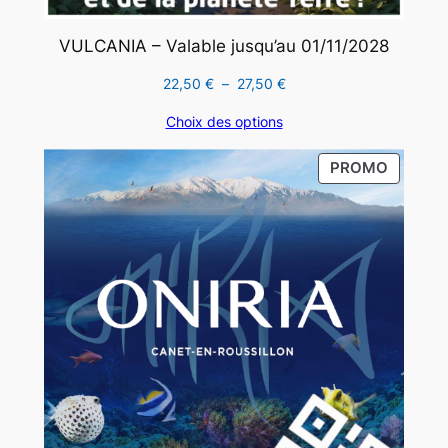
VULCANIA – Valable jusqu’au 01/11/2028
Plage
22,50
€
–
27,50
€
de
Choix des options
prix :
22,50 €
PRODUI
PROMO
à
EN
27,50 €
PROMO