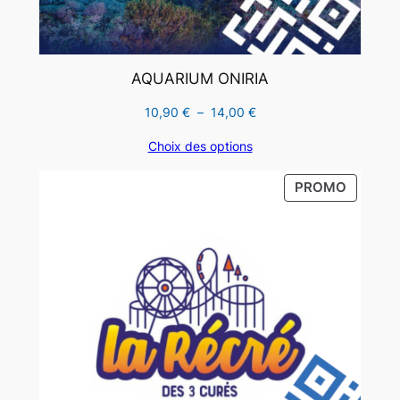
AQUARIUM ONIRIA
Plage
10,90
€
–
14,00
€
de
Choix des options
prix :
10,90 €
PRODUI
PROMO
à
EN
14,00 €
PROMO