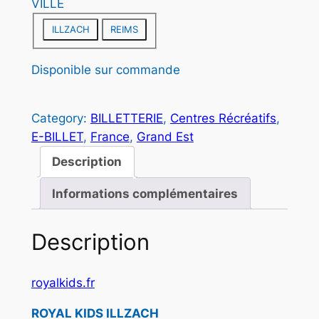
e
VILLE
O
N
p
ILLZACH
REIMS
r
Disponible sur commande
i
x
Category:
BILLETTERIE
, 
Centres Récréatifs
, 
E-BILLET
, 
France
, 
Grand Est
:
Description
6
Informations complémentaires
,
5
Description
0
royalkids.fr
€
ROYAL KIDS ILLZACH