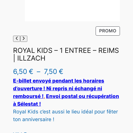
P
PROMO
R
O
ROYAL KIDS – 1 ENTREE – REIMS
D
| ILLZACH
U
I
P
T
6,50
€
–
7,50
€
E
l
E-billet envoyé pendant les horaires
N
d’ouverture ! Ni repris ni échangé ni
P
a
remboursé !
, 
Envoi postal ou récupération
R
g
O
à Sélestat !
M
Royal Kids c’est aussi le lieu idéal pour fêter
e
O
ton anniversaire !
d
T
I