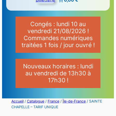
Congés : lundi 10 au
vendredi 21/08/2026 !
Commandes numériques
traitées 1 fois / jour ouvré !
Nouveaux horaires : lundi
au vendredi de 13h30 à
17h30 !
Accueil
/
Catalogue
/
France
/
Île-de-France
/ SAINTE
CHAPELLE – TARIF UNIQUE