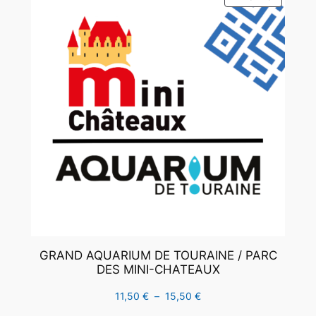
EN
103,00 €
PROMO
GRAND AQUARIUM DE TOURAINE / PARC
DES MINI-CHATEAUX
Plage
11,50
€
–
15,50
€
de