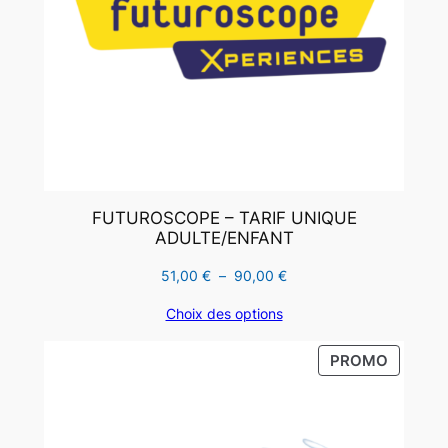
FUTUROSCOPE – TARIF UNIQUE
ADULTE/ENFANT
Plage
51,00
€
–
90,00
€
de
Choix des options
prix :
51,00 €
PRODUI
PROMO
à
EN
90,00 €
PROMO