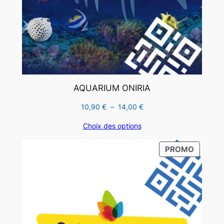
AQUARIUM ONIRIA
Plage
10,90
€
–
14,00
€
de
Choix des options
prix :
10,90 €
PRODUI
PROMO
à
EN
14,00 €
PROMO