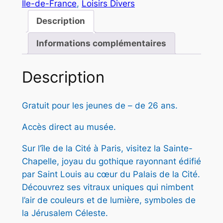
Île-de-France
, 
Loisirs Divers
n
é
s
t
Description
t
t
i
Informations complémentaires
t
a
é
i
:
d
Description
t
1
e
S
5
Gratuit pour les jeunes de – de 26 ans.
A
:
,
I
Accès direct au musée.
1
7
N
Sur l’île de la Cité à Paris, visitez la Sainte-
T
6
5
Chapelle, joyau du gothique rayonnant édifié
E
,
par Saint Louis au cœur du Palais de la Cité.
C
Découvrez ses vitraux uniques qui nimbent
H
0
€
l’air de couleurs et de lumière, symboles de
A
0
.
la Jérusalem Céleste.
P