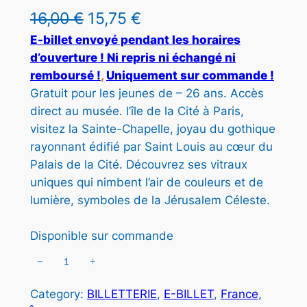
I
L
L
16,00
€
15,75
€
T
e
e
E-billet envoyé pendant les horaires
E
d’ouverture ! Ni repris ni échangé ni
N
p
p
P
remboursé !
, 
Uniquement sur commande !
r
r
R
Gratuit pour les jeunes de – 26 ans. Accès
O
direct au musée. l’île de la Cité à Paris,
i
i
M
visitez la Sainte-Chapelle, joyau du gothique
x
x
O
rayonnant édifié par Saint Louis au cœur du
T
i
a
Palais de la Cité. Découvrez ses vitraux
I
O
uniques qui nimbent l’air de couleurs et de
n
c
N
lumière, symboles de la Jérusalem Céleste.
i
t
t
u
Disponible sur commande
i
e
−
+
q
a
l
u
Category:
BILLETTERIE
, 
E-BILLET
, 
France
, 
a
l
e