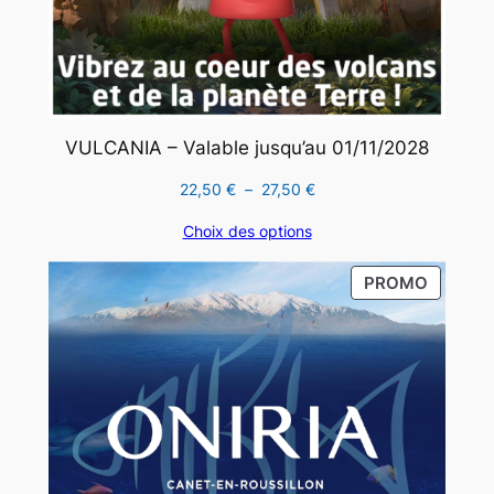
VULCANIA – Valable jusqu’au 01/11/2028
Plage
22,50
€
–
27,50
€
de
Choix des options
prix :
22,50 €
PRODUI
PROMO
à
EN
27,50 €
PROMO