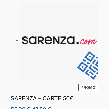
P
PROMO
R
SARENZA – CARTE 50€
O
D
U