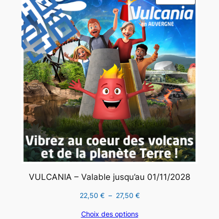
EN
PROMO
VULCANIA – Valable jusqu’au 01/11/2028
Plage
22,50
€
–
27,50
€
de
Choix des options
prix :