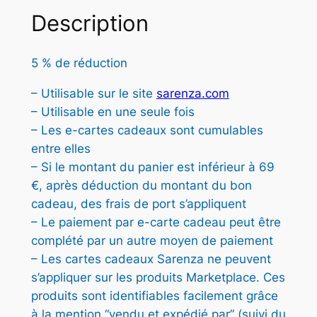
é
s
S
Description
t
t
A
R
a
5 % de réduction
E
i
:
N
– Utilisable sur le site
sarenza.com
t
4
Z
– Utilisable en une seule fois
A
7
– Les e-cartes cadeaux sont cumulables
–
entre elles
:
,
C
– Si le montant du panier est inférieur à 69
5
5
A
€, après déduction du montant du bon
R
0
0
cadeau, des frais de port s’appliquent
T
– Le paiement par e-carte cadeau peut être
,
E
complété par un autre moyen de paiement
5
0
€
– Les cartes cadeaux Sarenza ne peuvent
0
0
.
s’appliquer sur les produits Marketplace. Ces
€
produits sont identifiables facilement grâce
à la mention “vendu et expédié par” (suivi du