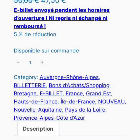
L
L
50,00
€
47,50
€
I
e
e
E-billet envoyé pendant les horaires
T
d’ouverture ! Ni repris ni échangé ni
E
p
p
remboursé !
N
r
r
P
5 % de réduction.
R
i
i
O
Disponible sur commande
x
x
M
O
−
+
q
i
a
T
u
n
c
I
Category:
Auvergne-Rhône-Alpes
, 
a
O
BILLETTERIE
, 
Bons d’Achats/Shopping
, 
i
t
n
N
Bretagne
, 
E-BILLET
, 
France
, 
Grand Est
, 
t
t
u
Hauts-de-France
, 
Île-de-France
, 
NOUVEAU
, 
i
i
e
Nouvelle-Aquitaine
, 
Pays de la Loire
, 
t
Provence-Alpes-Côte d’Azur
a
l
é
d
Description
l
e
e