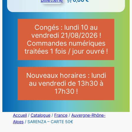
Congés : lundi 10 au
vendredi 21/08/2026 !
Commandes numériques
traitées 1 fois / jour ouvré !
Nouveaux horaires : lundi
au vendredi de 13h30 à
17h30 !
Accueil
/
Catalogue
/
France
/
Auvergne-Rhône-
Alpes
/ SARENZA – CARTE 50€