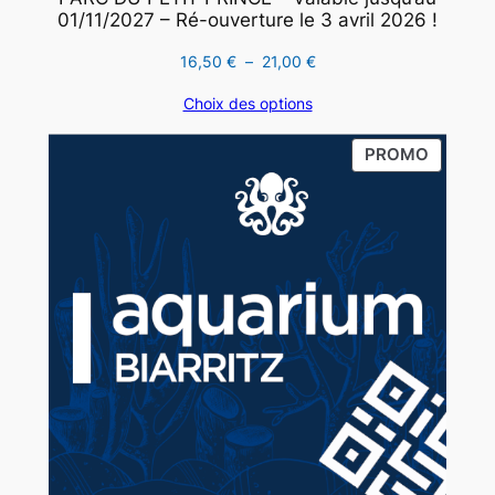
01/11/2027 – Ré-ouverture le 3 avril 2026 !
Plage
16,50
€
–
21,00
€
de
Choix des options
prix :
16,50 €
PRODUI
PROMO
à
EN
21,00 €
PROMO