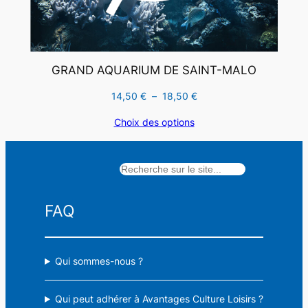
GRAND AQUARIUM DE SAINT-MALO
Plage
14,50
€
–
18,50
€
de
Choix des options
prix :
14,50 €
à
Rechercher
18,50 €
FAQ
Qui sommes-nous ?
Qui peut adhérer à Avantages Culture Loisirs ?