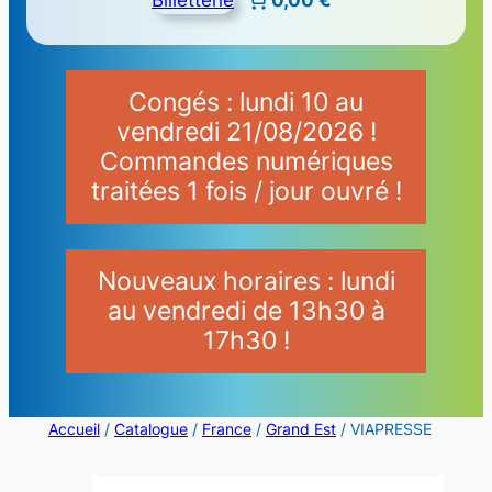
Congés : lundi 10 au
vendredi 21/08/2026 !
Commandes numériques
traitées 1 fois / jour ouvré !
Nouveaux horaires : lundi
au vendredi de 13h30 à
17h30 !
Accueil
/
Catalogue
/
France
/
Grand Est
/ VIAPRESSE