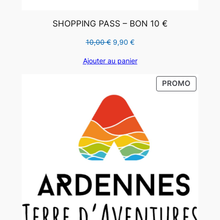
SHOPPING PASS – BON 10 €
Le
Le
10,00
€
9,90
€
prix
prix
Ajouter au panier
initial
actuel
était :
est :
PRODUI
PROMO
10,00 €.
9,90 €.
EN
PROMO