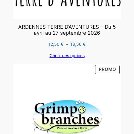
ARDENNES TERRE D’AVENTURES – Du 5
avril au 27 septembre 2026
Plage
12,50
€
–
18,50
€
de
Choix des options
prix :
12,50 €
PRODUI
PROMO
à
EN
18,50 €
PROMO