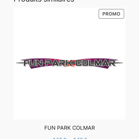
PRODUI
PROMO
EN
PROMO
FUN PARK COLMAR