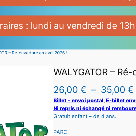
aires : lundi au vendredi de 13h
R – Ré-ouverture en avril 2026 !
WALYGATOR – Ré-ouv
26,00
€
–
35,00
€
Billet – envoi postal
, 
E-billet en
l
Ni repris ni échangé ni rembours
Gratuit enfant – de 4 ans.
PARC