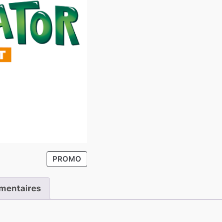
P
PROMO
R
O
mentaires
D
U
I