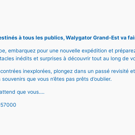
T
E
N
P
R
O
stinés à tous les publics, Walygator Grand-Est va faire
M
O
be, embarquez pour une nouvelle expédition et préparez-
T
acles inédits et surprises à découvrir tout au long de vot
I
O
 contrées inexplorées, plongez dans un passé revisité e
N
 souvenirs que vous n’êtes pas prêts d’oublier.
n’attend que vous….
z 57000