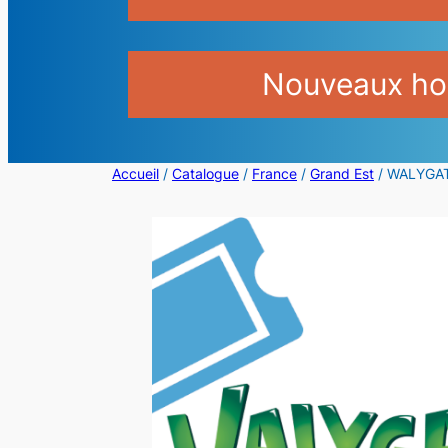
Nouveaux hor
Accueil
/
Catalogue
/
France
/
Grand Est
/ WALYGATO