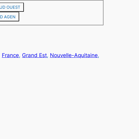
e
UD OUEST
D AGEN
d
e
p
, 
France
, 
Grand Est
, 
Nouvelle-Aquitaine
, 
r
x
2