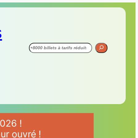
s
Recherche
026 !
ur ouvré !