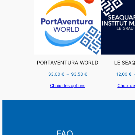
PROMOTION
PORTAVENTURA WORLD
LE SEA
Plage
33,00
€
–
93,50
€
12,00
€
de
Choix des options
Choix de
prix :
33,00 €
à
93,50 €
Rechercher
FAQ