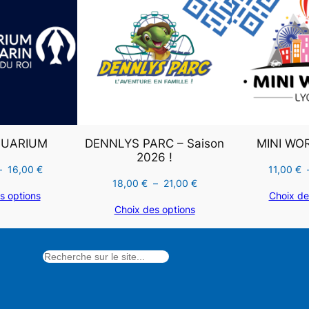
PROMOTION
PROMOTION
QUARIUM
DENNLYS PARC – Saison
MINI WO
2026 !
Plage
–
16,00
€
11,00
€
Plage
18,00
€
–
21,00
€
de
s options
Choix de
de
prix :
Choix des options
prix :
12,00 €
18,00 €
à
à
16,00 €
21,00 €