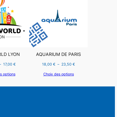
PROMOTION
PROMOTION
RLD LYON
AQUARIUM DE PARIS
Plage
Plage
–
17,00
€
18,00
€
–
23,50
€
de
de
s options
Choix des options
prix :
prix :
11,00 €
18,00 €
à
à
17,00 €
23,50 €