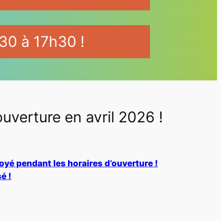
30 à 17h30 !
erture en avril 2026 !
P
voyé pendant les horaires d’ouverture !
é !
a
g