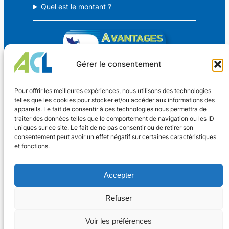
Quel est le montant ?
Gérer le consentement
Avantages Culture Loisirs
Pour offrir les meilleures expériences, nous utilisons des technologies
telles que les cookies pour stocker et/ou accéder aux informations des
appareils. Le fait de consentir à ces technologies nous permettra de
Des avantages CSE pour TOUS !
traiter des données telles que le comportement de navigation ou les ID
uniques sur ce site. Le fait de ne pas consentir ou de retirer son
consentement peut avoir un effet négatif sur certaines caractéristiques
Coordonnées
et fonctions.
Nouveaux Horaires
4 rue Dr Oberkirch
Adhérer
Accepter
67600 SÉLESTAT
Lundi au vendredi
Contact
13h30 – 17h30
Refuser
Facebook
03.67.09.14.36
Voir les préférences