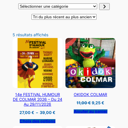
Sélectionner
une
catégorie
Trié
5 résultats affichés
du
plus
récent
au
plus
ancien
14e FESTIVAL HUMOUR
OKIDOK COLMAR
DE COLMAR 2026 – Du 24
Le
Le
11,00
€
9,25
€
Au 29/11/2026
prix
prix
initial
actuel
Ajouter au panier
Plage
27,00
€
–
39,00
€
était :
est :
de
11,00 €.
9,25 €.
prix :
Choix des options
27,00 €