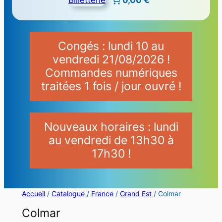
Congés : lundi 10 au
vendredi 21/08/2026 !
Commandes numériques
traitées 1 fois / jour ouvré !
Nouveaux horaires : lundi
au vendredi de 13h30 à
17h30 !
Accueil
/
Catalogue
/
France
/
Grand Est
/ Colmar
Colmar