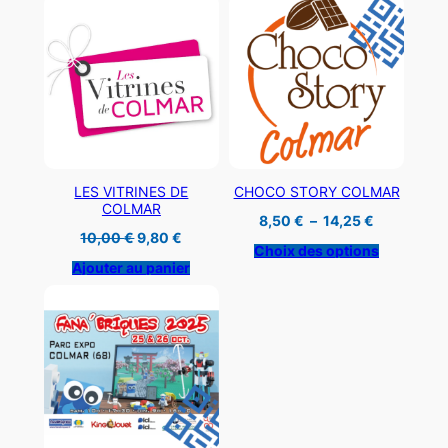
à
39,00 €
LES VITRINES DE
CHOCO STORY COLMAR
COLMAR
Plage
8,50
€
–
14,25
€
de
Le
Le
10,00
€
9,80
€
prix :
prix
prix
Choix des options
8,50 €
initial
actuel
Ajouter au panier
à
était :
est :
14,25 €
10,00 €.
9,80 €.