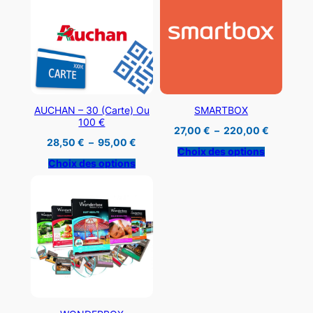
AUCHAN – 30 (carte) Ou
SMARTBOX
100 €
Plage
27,00
€
–
220,00
€
de
Plage
28,50
€
–
95,00
€
prix :
de
Choix des options
27,00 €
prix :
Choix des options
à
28,50 €
220,00 
à
95,00 €