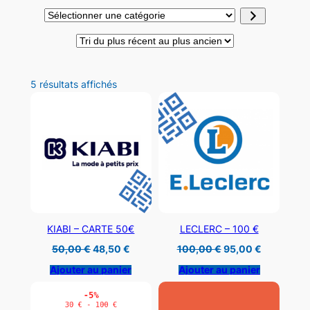
Sélectionner
une
catégorie
Trié
5 résultats affichés
du
plus
récent
au
plus
ancien
KIABI – CARTE 50€
LECLERC – 100 €
Le
Le
Le
Le
50,00
€
48,50
€
100,00
€
95,00
€
prix
prix
prix
prix
initial
actuel
initial
actuel
Ajouter au panier
Ajouter au panier
était :
est :
était :
est :
50,00 €.
48,50 €.
100,00 €.
95,00 €.