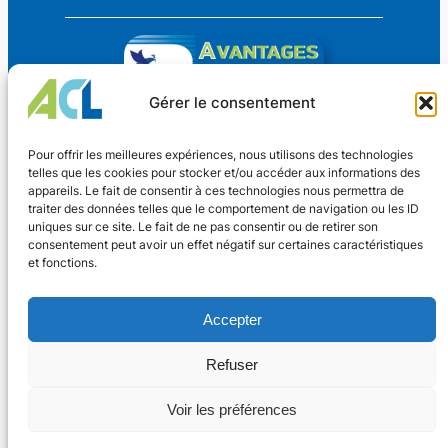
Gérer le consentement
Avantages Culture Loisirs
Pour offrir les meilleures expériences, nous utilisons des technologies
telles que les cookies pour stocker et/ou accéder aux informations des
appareils. Le fait de consentir à ces technologies nous permettra de
Des avantages CSE pour TOUS !
traiter des données telles que le comportement de navigation ou les ID
uniques sur ce site. Le fait de ne pas consentir ou de retirer son
consentement peut avoir un effet négatif sur certaines caractéristiques
Coordonnées
et fonctions.
Nouveaux Horaires
4 rue Dr Oberkirch
Adhérer
Accepter
67600 SÉLESTAT
Lundi au vendredi
Contact
13h30 – 17h30
Refuser
Facebook
03.67.09.14.36
Voir les préférences
©
2024 Avantages Culture Loisirs