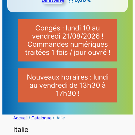
Congés : lundi 10 au
vendredi 21/08/2026 !
Commandes numériques
traitées 1 fois / jour ouvré !
Nouveaux horaires : lundi
au vendredi de 13h30 à
17h30 !
Accueil
/
Catalogue
/ Italie
Italie