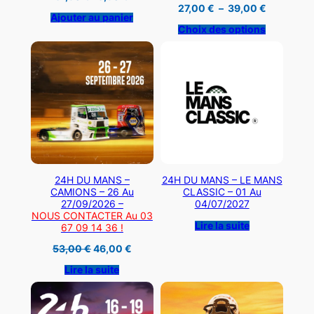
prix
prix
Plage
27,00
€
–
39,00
€
initial
actuel
Ajouter au panier
de
était :
est :
prix :
Choix des options
31,90 €.
18,90 €.
27,00 €
à
39,00 €
24H DU MANS –
24H DU MANS – LE MANS
CAMIONS – 26 Au
CLASSIC – 01 Au
27/09/2026 –
04/07/2027
NOUS CONTACTER Au 03
Lire la suite
67 09 14 36 !
Le
Le
53,00
€
46,00
€
prix
prix
initial
actuel
Lire la suite
était :
est :
53,00 €.
46,00 €.