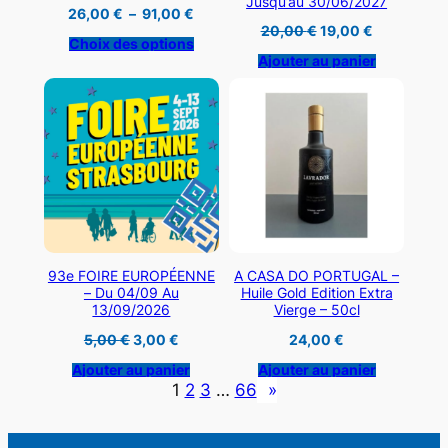
Jusqu’au 30/06/2027
Plage
26,00
€
–
91,00
€
de
Le
Le
20,00
€
19,00
€
prix :
Choix des options
prix
prix
26,00 €
initial
actuel
Ajouter au panier
à
était :
est :
91,00 €
20,00 €.
19,00 €.
93e FOIRE EUROPÉENNE
A CASA DO PORTUGAL –
– Du 04/09 Au
Huile Gold Edition Extra
13/09/2026
Vierge – 50cl
Le
Le
5,00
€
3,00
€
24,00
€
prix
prix
initial
actuel
Ajouter au panier
Ajouter au panier
était :
est :
1
2
3
…
66
»
5,00 €.
3,00 €.