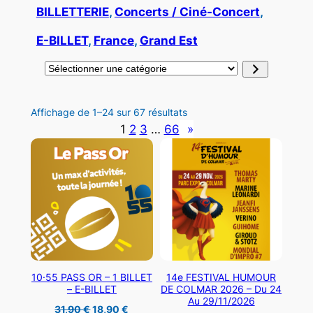
BILLETTERIE
, 
Concerts / Ciné-Concert
, 
E-BILLET
, 
France
, 
Grand Est
Sélectionner
une
catégorie
Trié
Affichage de 1–24 sur 67 résultats
du
1
2
3
…
66
»
plus
récent
au
plus
ancien
10·55 PASS OR – 1 BILLET
14e FESTIVAL HUMOUR
– E-BILLET
DE COLMAR 2026 – Du 24
Au 29/11/2026
Le
Le
31,90
€
18,90
€