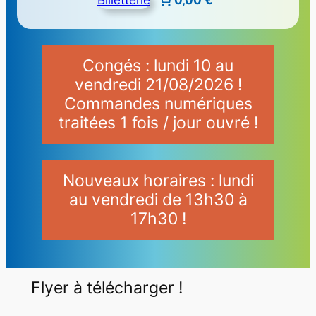
Congés : lundi 10 au
vendredi 21/08/2026 !
Commandes numériques
traitées 1 fois / jour ouvré !
Nouveaux horaires : lundi
au vendredi de 13h30 à
17h30 !
Flyer à télécharger !