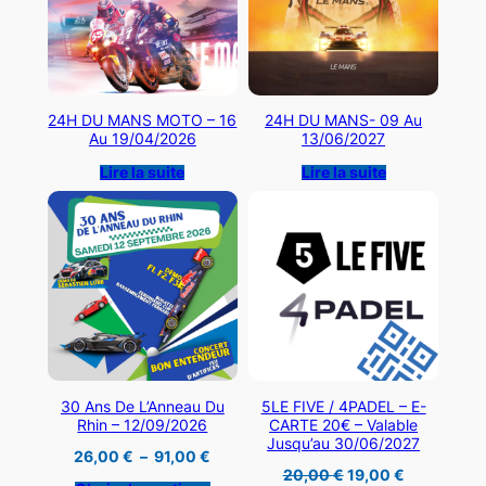
24H DU MANS MOTO – 16
24H DU MANS- 09 Au
Au 19/04/2026
13/06/2027
Lire la suite
Lire la suite
30 Ans De L’Anneau Du
5LE FIVE / 4PADEL – E-
Rhin – 12/09/2026
CARTE 20€ – Valable
Jusqu’au 30/06/2027
Plage
26,00
€
–
91,00
€
de
Le
Le
20,00
€
19,00
€
prix :