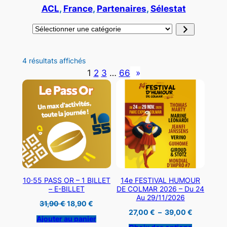
ACL
, 
France
, 
Partenaires
, 
Sélestat
Sélectionner
une
catégorie
Trié
4 résultats affichés
du
1
2
3
…
66
»
plus
récent
au
plus
ancien
10·55 PASS OR – 1 BILLET
14e FESTIVAL HUMOUR
– E-BILLET
DE COLMAR 2026 – Du 24
Au 29/11/2026
Le
Le
31,90
€
18,90
€
prix
prix
Plage
27,00
€
–
39,00
€
initial
actuel
Ajouter au panier
de
était :
est :
prix :