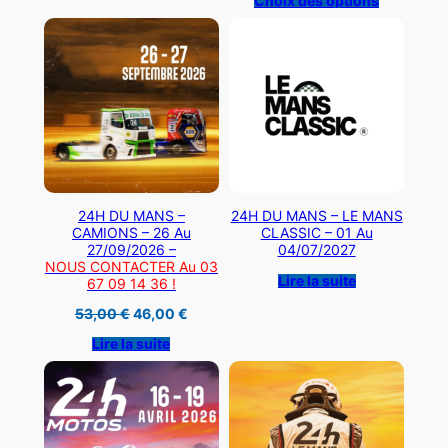
Choix des options
31,90 €.
18,90 €.
27,00 €
à
39,00 €
24H DU MANS –
24H DU MANS – LE MANS
CAMIONS – 26 Au
CLASSIC – 01 Au
27/09/2026 –
04/07/2027
NOUS CONTACTER Au 03
Lire la suite
67 09 14 36 !
Le
Le
53,00
€
46,00
€
prix
prix
initial
actuel
Lire la suite
était :
est :
53,00 €.
46,00 €.