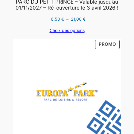
PARC DU PETIT PRINCE – Valable jusqu’au
01/11/2027 – Ré-ouverture le 3 avril 2026 !
Plage
16,50
€
–
21,00
€
de
Choix des options
prix :
16,50 €
PRODUI
PROMO
à
EN
21,00 €
PROMO