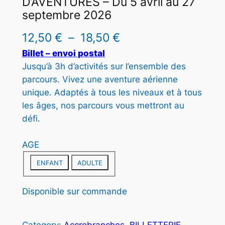
D’AVENTURES – Du 5 avril au 27
U
septembre 2026
I
T
P
12,50
€
–
18,50
€
E
l
Billet – envoi postal
N
P
Jusqu’à 3h d’activités sur l’ensemble des
a
R
parcours. Vivez une aventure aérienne
g
O
unique. Adaptés à tous les niveaux et à tous
M
les âges, nos parcours vous mettront au
e
O
défi.
T
d
I
e
O
AGE
N
p
ENFANT
ADULTE
r
Disponible sur commande
i
x
Category:
Accrobranches
, 
BILLETTERIE
, 