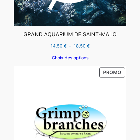
GRAND AQUARIUM DE SAINT-MALO
Plage
14,50
€
–
18,50
€
de
Choix des options
prix :
14,50 €
PRODUI
PROMO
à
EN
18,50 €
PROMO