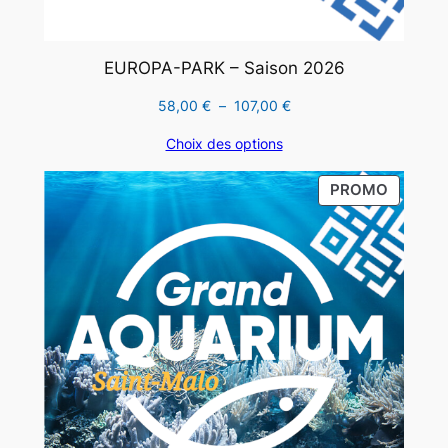
EUROPA-PARK – Saison 2026
Plage
58,00
€
–
107,00
€
de
Choix des options
prix :
58,00 €
PRODUI
PROMO
à
EN
107,00 €
PROMO