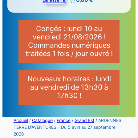
Congés : lundi 10 au
vendredi 21/08/2026 !
Commandes numériques
traitées 1 fois / jour ouvré !
Nouveaux horaires : lundi
au vendredi de 13h30 à
17h30 !
Accueil
/
Catalogue
/
France
/
Grand Est
/ ARDENNES
TERRE D’AVENTURES – Du 5 avril au 27 septembre
2026