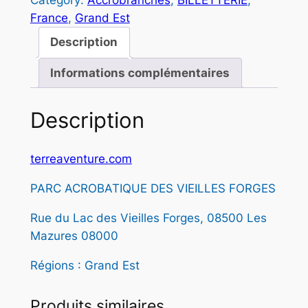
France
, 
Grand Est
:
Description
1
Informations complémentaires
2
,
Description
5
0
terreaventure.com
PARC ACROBATIQUE DES VIEILLES FORGES
€
Rue du Lac des Vieilles Forges, 08500 Les
à
Mazures 08000
1
Régions : Grand Est
8
,
Produits similaires