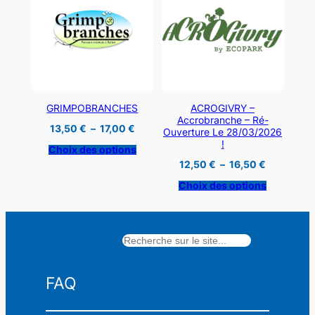
GRIMPOBRANCHES
ACROGIVRY –
Accrobranche – Ré-
Plage
13,50
€
–
17,00
€
Ouverture Le 28/03/2026
de
!
prix :
Choix des options
13,50 €
Plage
12,50
€
–
16,50
€
à
de
17,00 €
prix :
Choix des options
12,50 €
à
16,50 €
Rechercher
FAQ