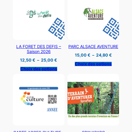
LA FORET DES DEFIS –
PARC ALSACE AVENTURE
Saison 2026
Plage
15,00
€
–
24,80
€
de
Plage
12,50
€
–
25,00
€
prix :
de
Choix des options
15,00 €
prix :
Choix des options
à
12,50 €
24,80 €
à
25,00 €