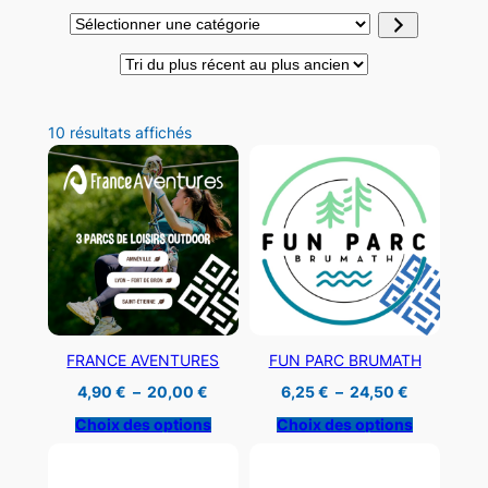
Sélectionner
une
catégorie
Trié
10 résultats affichés
du
plus
récent
au
plus
ancien
FRANCE AVENTURES
FUN PARC BRUMATH
Plage
Plage
4,90
€
–
20,00
€
6,25
€
–
24,50
€
de
de
prix :
prix :
Choix des options
Choix des options
4,90 €
6,25 €
à
à
20,00 €
24,50 €