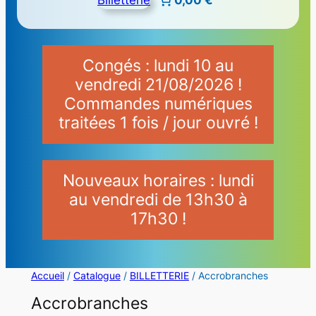
Congés : lundi 10 au
vendredi 21/08/2026 !
Commandes numériques
traitées 1 fois / jour ouvré !
Nouveaux horaires : lundi
au vendredi de 13h30 à
17h30 !
Accueil
/
Catalogue
/
BILLETTERIE
/ Accrobranches
Accrobranches