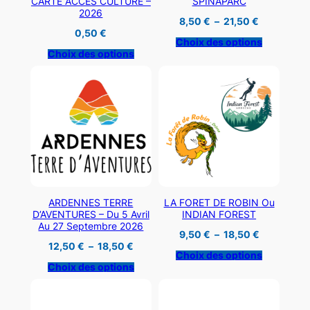
CARTE ACCES CULTURE –
SPINAPARC
2026
Plage
8,50
€
–
21,50
€
de
0,50
€
prix :
Choix des options
8,50 €
Choix des options
à
21,50 €
ARDENNES TERRE
LA FORET DE ROBIN Ou
D’AVENTURES – Du 5 Avril
INDIAN FOREST
Au 27 Septembre 2026
Plage
9,50
€
–
18,50
€
de
Plage
12,50
€
–
18,50
€
prix :
de
Choix des options
9,50 €
prix :
Choix des options
à
12,50 €
18,50 €
à
18,50 €