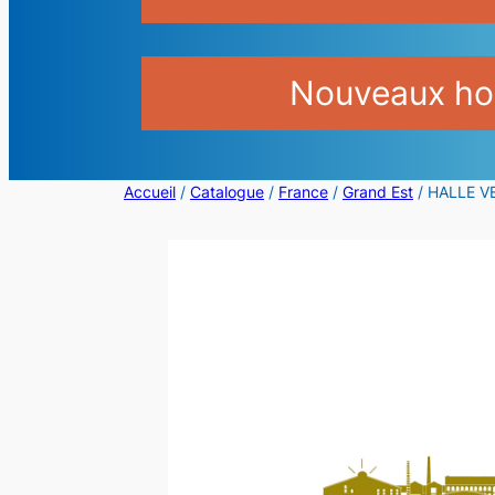
Nouveaux hor
Accueil
/
Catalogue
/
France
/
Grand Est
/ HALLE V