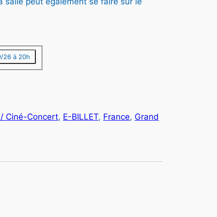
a salle peut également se faire sur le
/26 à 20h
 / Ciné-Concert
, 
E-BILLET
, 
France
, 
Grand