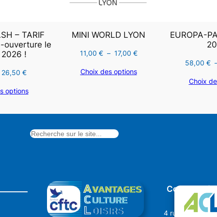
,
0
€
H – TARIF
MINI WORLD LYON
EUROPA-PAR
0
.
ouverture le
20
Plage
11,00
€
–
17,00
€
 2026 !
58,00
€
de
Choix des options
Le
Le
26,50
€
prix :
Choix de
prix
prix
11,00 €
€
s options
initial
actuel
à
était :
est :
17,00 €
.
34,90 €.
26,50 €.
Coordonnée
4 rue Dr Oberkir