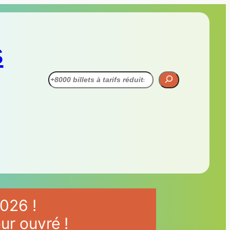
s
Recherche
026 !
ur ouvré !