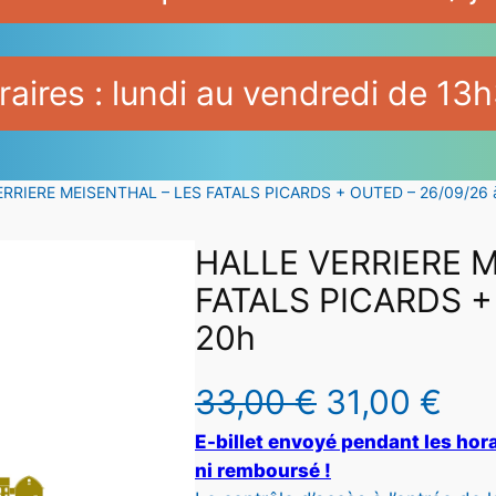
aires : lundi au vendredi de 13h
ERRIERE MEISENTHAL – LES FATALS PICARDS + OUTED – 26/09/26 
HALLE VERRIERE M
FATALS PICARDS +
20h
L
L
33,00
€
31,00
€
E-billet envoyé pendant les hora
e
e
ni remboursé !