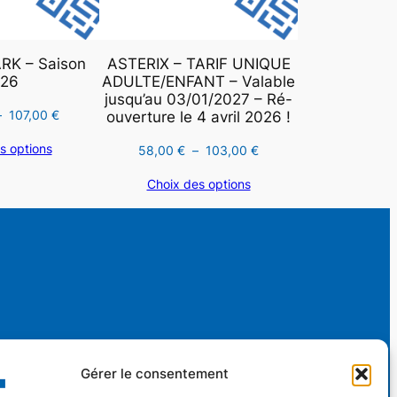
K – Saison
ASTERIX – TARIF UNIQUE
26
ADULTE/ENFANT – Valable
jusqu’au 03/01/2027 – Ré-
Plage
–
107,00
€
ouverture le 4 avril 2026 !
de
s options
Plage
58,00
€
–
103,00
€
prix :
de
58,00 €
Choix des options
prix :
à
58,00 €
107,00 €
à
103,00 €
s
Nouveaux Horaires
Gérer le consentement
Adhérer
ch