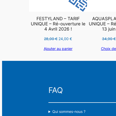
FESTYLAND – TARIF
AQUASPLAS
UNIQUE – Ré-ouverture le
UNIQUE – Ré-
4 Avril 2026 !
13 juin
Le
Le
28,00
€
24,00
€
34,90
€
prix
prix
Ajouter au panier
Choix de
initial
actuel
était :
est :
28,00 €.
24,00 €.
Rechercher
FAQ
Qui sommes-nous ?