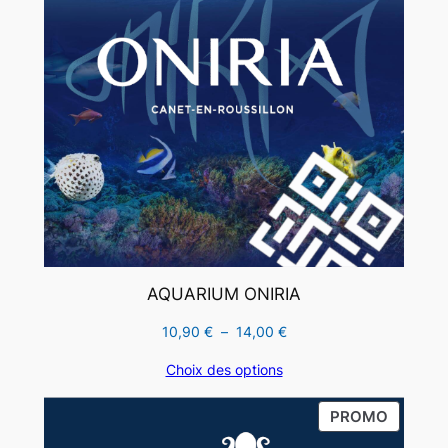
AQUARIUM ONIRIA
Plage
10,90
€
–
14,00
€
de
Choix des options
prix :
10,90 €
PRODUI
PROMO
à
EN
14,00 €