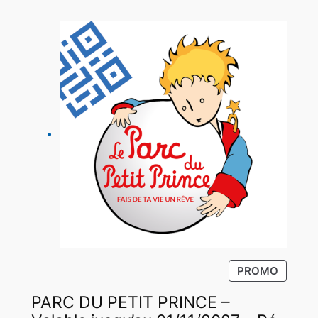
P
PROMO
R
PARC DU PETIT PRINCE –
O
D