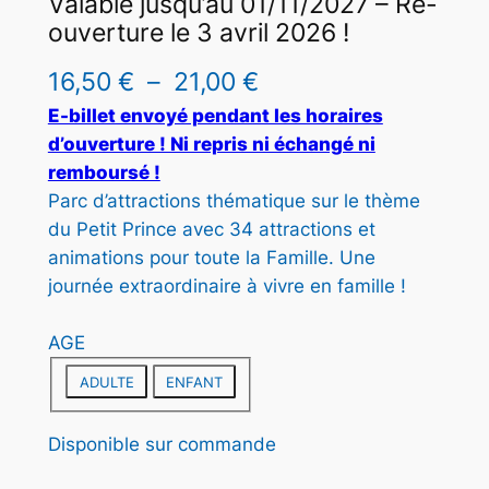
Valable jusqu’au 01/11/2027 – Ré-
U
ouverture le 3 avril 2026 !
I
T
P
16,50
€
–
21,00
€
E
l
E-billet envoyé pendant les horaires
N
P
d’ouverture ! Ni repris ni échangé ni
a
R
remboursé !
g
O
Parc d’attractions thématique sur le thème
M
du Petit Prince avec 34 attractions et
e
O
animations pour toute la Famille. Une
T
d
journée extraordinaire à vivre en famille !
I
e
O
N
AGE
p
r
ADULTE
ENFANT
i
Disponible sur commande
x