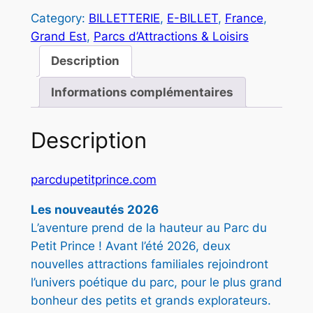
Category:
BILLETTERIE
, 
E-BILLET
, 
France
, 
:
Grand Est
, 
Parcs d’Attractions & Loisirs
1
Description
6
Informations complémentaires
,
5
Description
0
parcdupetitprince.com
€
Les nouveautés 2026
à
L’aventure prend de la hauteur au Parc du
Petit Prince ! Avant l’été 2026, deux
2
nouvelles attractions familiales rejoindront
1
l’univers poétique du parc, pour le plus grand
,
bonheur des petits et grands explorateurs.