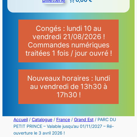
Congés : lundi 10 au
vendredi 21/08/2026 !
Commandes numériques
traitées 1 fois / jour ouvré !
Nouveaux horaires : lundi
au vendredi de 13h30 à
17h30 !
Accueil
/
Catalogue
/
France
/
Grand Est
/ PARC DU
PETIT PRINCE – Valable jusqu’au 01/11/2027 – Ré-
ouverture le 3 avril 2026 !