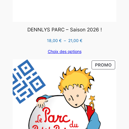
DENNLYS PARC – Saison 2026 !
Plage
18,00
€
–
21,00
€
de
Choix des options
prix :
18,00 €
PRODUI
PROMO
à
EN
21,00 €
PROMO