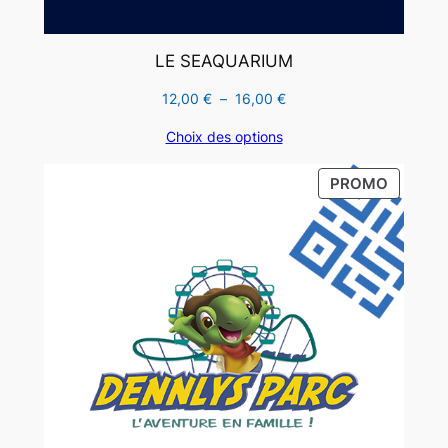
5
a
LE SEAQUARIUM
v
r
Plage
12,00
€
–
16,00
€
de
i
Choix des options
prix :
l
12,00 €
2
PRODUI
PROMO
à
0
EN
16,00 €
2
PROMO
6
!