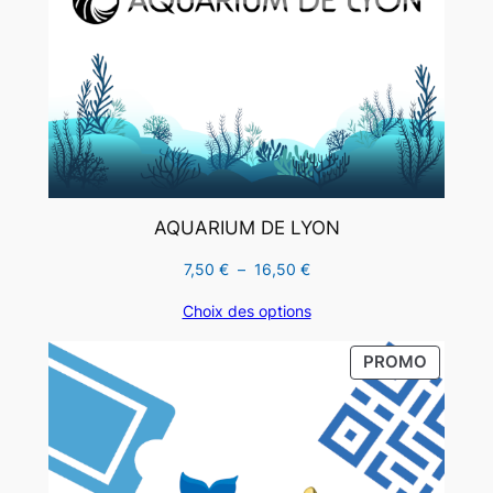
AQUARIUM DE LYON
Plage
7,50
€
–
16,50
€
de
Choix des options
prix :
7,50 €
PRODUI
PROMO
à
EN
16,50 €
PROMO