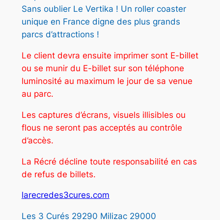
D
0
.
Sans oublier Le Vertika ! Un roller coaster
E
unique en France digne des plus grands
S
parcs d’attractions !
3
€
C
Le client devra ensuite imprimer sont E-billet
.
U
ou se munir du E-billet sur son téléphone
R
luminosité au maximum le jour de sa venue
É
au parc.
S
Les captures d’écrans, visuels illisibles ou
–
flous ne seront pas acceptés au contrôle
A
d’accès.
D
O
La Récré décline toute responsabilité en cas
/
de refus de billets.
A
D
larecredes3cures.com
U
Les 3 Curés 29290 Milizac 29000
L