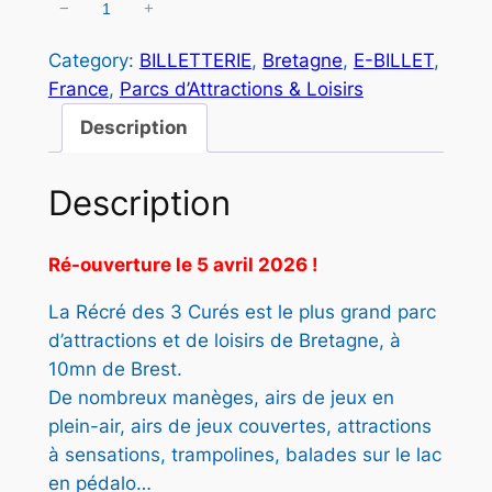
a
l
−
+
q
u
l
e
Category:
BILLETTERIE
, 
Bretagne
, 
E-BILLET
, 
a
é
s
France
, 
Parcs d’Attractions & Loisirs
n
t
t
t
Description
i
a
t
Description
i
:
é
t
2
d
Ré-ouverture le 5 avril 2026 !
e
1
L
La Récré des 3 Curés est le plus grand parc
:
,
A
d’attractions et de loisirs de Bretagne, à
2
5
R
10mn de Brest.
É
6
0
De nombreux manèges, airs de jeux en
C
plein-air, airs de jeux couvertes, attractions
,
R
à sensations, trampolines, balades sur le lac
É
0
€
en pédalo…