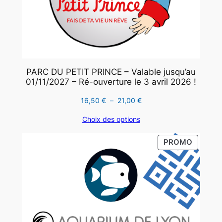
PARC DU PETIT PRINCE – Valable jusqu’au
01/11/2027 – Ré-ouverture le 3 avril 2026 !
Plage
16,50
€
–
21,00
€
de
Choix des options
prix :
16,50 €
PRODUI
PROMO
à
EN
21,00 €
PROMO