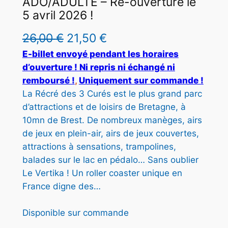
ADO/ADULTE – Ré-ouverture le
U
5 avril 2026 !
I
T
L
L
26,00
€
21,50
€
E
e
e
E-billet envoyé pendant les horaires
N
P
d’ouverture ! Ni repris ni échangé ni
p
p
R
remboursé !
, 
Uniquement sur commande !
r
r
O
La Récré des 3 Curés est le plus grand parc
M
d’attractions et de loisirs de Bretagne, à
i
i
O
10mn de Brest. De nombreux manèges, airs
T
x
x
de jeux en plein-air, airs de jeux couvertes,
I
i
a
O
attractions à sensations, trampolines,
N
balades sur le lac en pédalo… Sans oublier
n
c
Le Vertika ! Un roller coaster unique en
i
t
France digne des…
t
u
Disponible sur commande
i
e