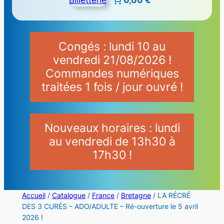
Congés : lundi 10 au
vendredi 21/08/2026 !
Commandes numériques
traitées 1 fois / jour ouvré !
Nouveaux horaires : lundi
au vendredi de 13h30 à
17h30 !
Accueil
/
Catalogue
/
France
/
Bretagne
/ LA RÉCRÉ
DES 3 CURÉS – ADO/ADULTE – Ré-ouverture le 5 avril
2026 !