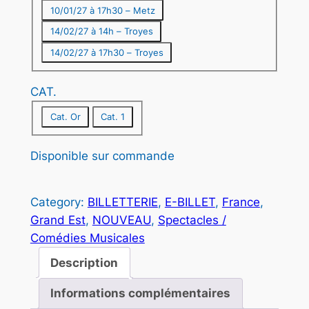
4
10/01/27 à 17h30 – Metz
5
14/02/27 à 14h – Troyes
,
14/02/27 à 17h30 – Troyes
0
CAT.
0
Cat. Or
Cat. 1
€
Disponible sur commande
à
5
Category:
BILLETTERIE
, 
E-BILLET
, 
France
, 
0
Grand Est
, 
NOUVEAU
, 
Spectacles /
Comédies Musicales
,
Description
0
0
Informations complémentaires