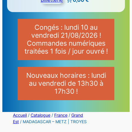
Congés : lundi 10 au
vendredi 21/08/2026 !
Commandes numériques
traitées 1 fois / jour ouvré !
Nouveaux horaires : lundi
au vendredi de 13h30 à
17h30 !
Accueil
/
Catalogue
/
France
/
Grand
Est
/ MADAGASCAR – METZ | TROYES