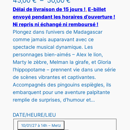
P
45,00
€
–
50,00
€
I
l
Délai de livraison de 15 jours !
, 
E-billet
T
envoyé pendant les horaires d’ouverture !
E
a
Ni repris ni échangé ni remboursé !
N
g
P
Plongez dans l’univers de Madagascar
R
comme jamais auparavant avec ce
e
O
spectacle musical dynamique. Les
d
M
personnages bien-aimés – Alex le lion,
O
e
Marty le zèbre, Melman la girafe, et Gloria
T
l’hippopotame – prennent vie dans une série
p
I
O
de scènes vibrantes et captivantes.
r
N
Accompagnés des pingouins espiègles, ils
i
embarquent pour une aventure palpitante
remplie de surprises, d’humour et…
x
DATE/HEURE/LIEU
:
10/01/27 à 14h – Metz