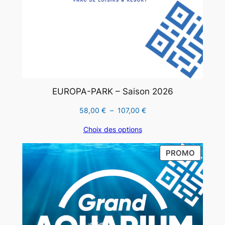
EUROPA-PARK – Saison 2026
Plage
58,00
€
–
107,00
€
de
Choix des options
prix :
58,00 €
PRODUI
PROMO
à
EN
107,00 €
PROMO