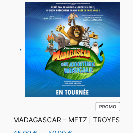
P
PROMO
R
MADAGASCAR – METZ | TROYES
O
D
U