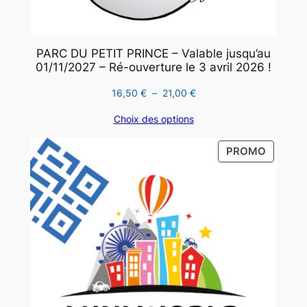
PARC DU PETIT PRINCE – Valable jusqu’au
01/11/2027 – Ré-ouverture le 3 avril 2026 !
Plage
16,50
€
–
21,00
€
de
Choix des options
prix :
16,50 €
PRODUI
PROMO
à
EN
21,00 €
PROMO