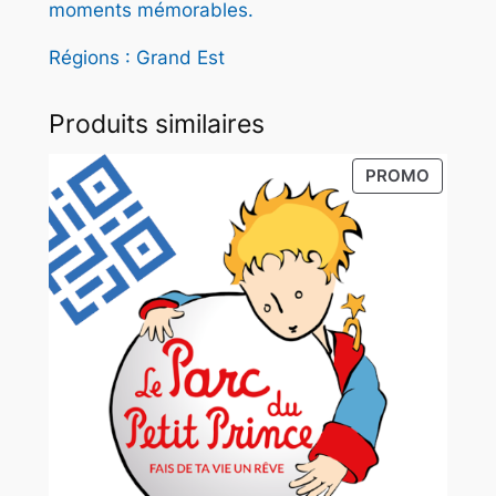
moments mémorables.
Régions : Grand Est
Produits similaires
PRODUI
PROMO
EN
PROMO