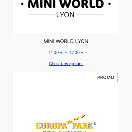
MINI WORLD LYON
Plage
11,00
€
–
17,00
€
de
Choix des options
prix :
11,00 €
PRODUI
PROMO
à
EN
17,00 €
PROMO