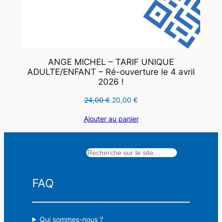
ANGE MICHEL – TARIF UNIQUE
ADULTE/ENFANT – Ré-ouverture le 4 avril
2026 !
Le
Le
24,00
€
20,00
€
prix
prix
Ajouter au panier
initial
actuel
était :
est :
24,00 €.
20,00 €.
Rechercher
FAQ
Qui sommes-nous ?