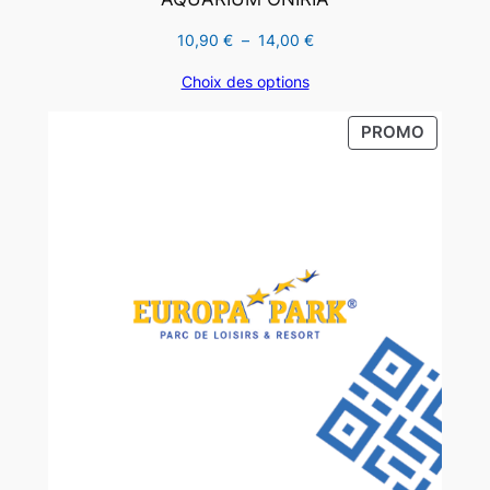
Plage
10,90
€
–
14,00
€
de
Choix des options
prix :
10,90 €
PRODUI
PROMO
à
EN
14,00 €
PROMO