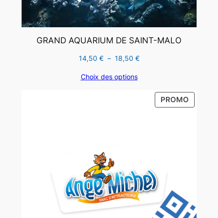
GRAND AQUARIUM DE SAINT-MALO
Plage
14,50
€
–
18,50
€
de
Choix des options
prix :
14,50 €
PRODUI
PROMO
à
EN
18,50 €
PROMO