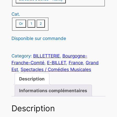
:
4
Cat.
1
Or
1
2
,
0
Disponible sur commande
0
Category:
BILLETTERIE
, 
Bourgogne-
Franche-Comté
, 
E-BILLET
, 
France
, 
Grand
€
Est
, 
Spectacles / Comédies Musicales
à
Description
7
Informations complémentaires
2
,
Description
0