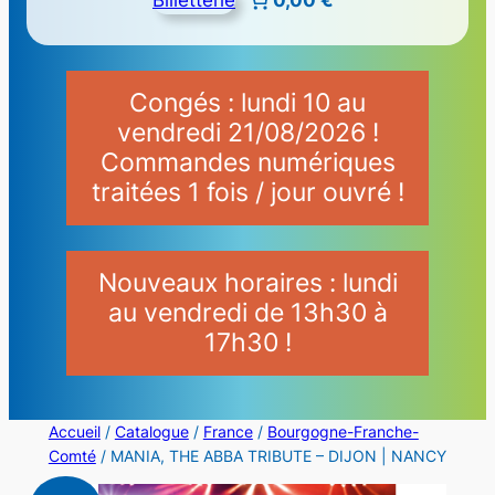
Congés : lundi 10 au
vendredi 21/08/2026 !
Commandes numériques
traitées 1 fois / jour ouvré !
Nouveaux horaires : lundi
au vendredi de 13h30 à
17h30 !
Accueil
/
Catalogue
/
France
/
Bourgogne-Franche-
Comté
/ MANIA, THE ABBA TRIBUTE – DIJON | NANCY