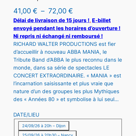
P
41,00
€
–
72,00
€
l
Délai de livraison de 15 jours !
, 
E-billet
envoyé pendant les horaires d’ouverture !
a
Ni repris ni échangé ni remboursé !
g
RICHARD WALTER PRODUCTIONS est fier
d’accueillir à nouveau ABBA MANIA, le
e
Tribute Band d’ABBA le plus reconnu dans le
d
monde, dans sa série de spectacles LE
e
CONCERT EXTRAORDINAIRE. « MANIA » est
l’incarnation saisissante et plus vraie que
p
nature d’un des groupes les plus Mythiques
r
des « Années 80 » et symbolise à lui seul…
i
DATE/LIEU
x
24/09/26 à 20h – Dijon
25/09/26 à 20h30 – Nancy