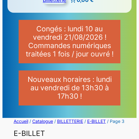
Congés : lundi 10 au
vendredi 21/08/2026 !
Commandes numériques
traitées 1 fois / jour ouvré !
Nouveaux horaires : lundi
au vendredi de 13h30 à
17h30 !
Accueil
/
Catalogue
/
BILLETTERIE
/
E-BILLET
/ Page 3
E-BILLET