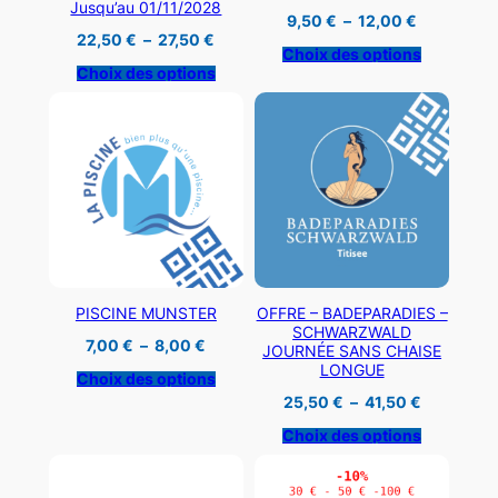
Jusqu’au 01/11/2028
Plage
9,50
€
–
12,00
€
de
Plage
22,50
€
–
27,50
€
prix :
de
Choix des options
9,50 €
prix :
Choix des options
à
22,50 €
12,00 €
à
27,50 €
PISCINE MUNSTER
OFFRE – BADEPARADIES –
SCHWARZWALD
Plage
7,00
€
–
8,00
€
JOURNÉE SANS CHAISE
de
LONGUE
prix :
Choix des options
7,00 €
Plage
25,50
€
–
41,50
€
à
de
8,00 €
prix :
Choix des options
25,50 €
à
41,50 €