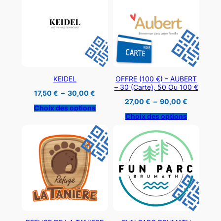
KEIDEL
OFFRE (100 €) – AUBERT
– 30 (carte), 50 Ou 100 €
Plage
17,50
€
–
30,00
€
de
Plage
27,00
€
–
90,00
€
prix :
Choix des options
de
17,50 €
prix :
Choix des options
à
27,00 €
30,00 €
à
90,00 €