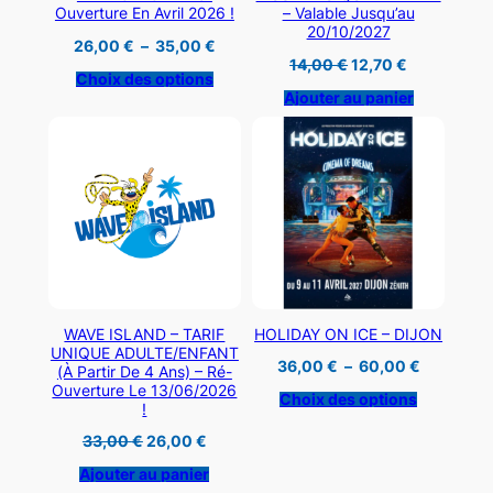
Ouverture En Avril 2026 !
– Valable Jusqu’au
20/10/2027
Plage
26,00
€
–
35,00
€
de
Le
Le
14,00
€
12,70
€
prix :
Choix des options
prix
prix
26,00 €
initial
actuel
Ajouter au panier
à
était :
est :
35,00 €
14,00 €.
12,70 €.
WAVE ISLAND – TARIF
HOLIDAY ON ICE – DIJON
UNIQUE ADULTE/ENFANT
Plage
36,00
€
–
60,00
€
(à Partir De 4 Ans) – Ré-
de
Ouverture Le 13/06/2026
prix :
Choix des options
!
36,00 €
à
Le
Le
33,00
€
26,00
€
60,00 €
prix
prix
initial
actuel
Ajouter au panier
était :
est :