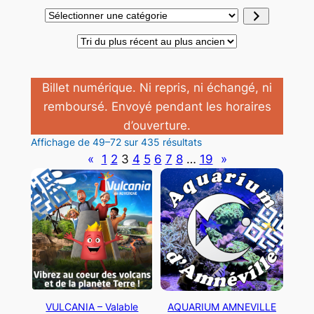
Sélectionner
une
catégorie
Billet numérique. Ni repris, ni échangé, ni
remboursé. Envoyé pendant les horaires
d’ouverture.
Trié
Affichage de 49–72 sur 435 résultats
du
«
1
2
3
4
5
6
7
8
…
19
»
plus
récent
au
plus
ancien
VULCANIA – Valable
AQUARIUM AMNEVILLE