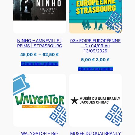
NINHO – AMNEVILLE |
93e FOIRE EUROPÉENNE
REIMS | STRASBOURG
– Du 04/09 Au
13/09/2026
Plage
45,00
€
–
62,50
€
de
Le
Le
5,00
€
3,00
€
prix :
Choix des options
prix
prix
45,00 €
initial
actuel
Ajouter au panier
à
était :
est :
62,50 €
5,00 €.
3,00 €.
WALYGATOR – Ré-
MUSÉE DU QUAI BRANLY