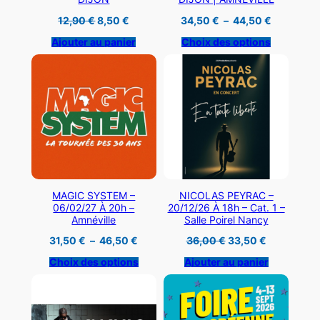
Le
Le
Plage
12,90
€
8,50
€
34,50
€
–
44,50
€
prix
prix
de
initial
actuel
prix :
Ajouter au panier
Choix des options
était :
est :
34,50 €
12,90 €.
8,50 €.
à
44,50 €
MAGIC SYSTEM –
NICOLAS PEYRAC –
06/02/27 À 20h –
20/12/26 À 18h – Cat. 1 –
Amnéville
Salle Poirel Nancy
Plage
Le
Le
31,50
€
–
46,50
€
36,00
€
33,50
€
de
prix
prix
prix :
initial
actuel
Choix des options
Ajouter au panier
31,50 €
était :
est :
à
36,00 €.
33,50 €.
46,50 €