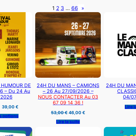
1
2
3
…
66
»
L HUMOUR DE
24H DU MANS – CAMIONS
24H DU MAN
 – Du 24 Au
– 26 Au 27/09/2026 –
CLASSIC
/2026
NOUS CONTACTER Au 03
04/0
67 09 14 36 !
Plage
–
39,00
€
Lire l
de
Le
Le
53,00
€
46,00
€
prix :
s options
prix
prix
27,00 €
initial
actuel
Lire la suite
à
était :
est :
39,00 €
53,00 €.
46,00 €.