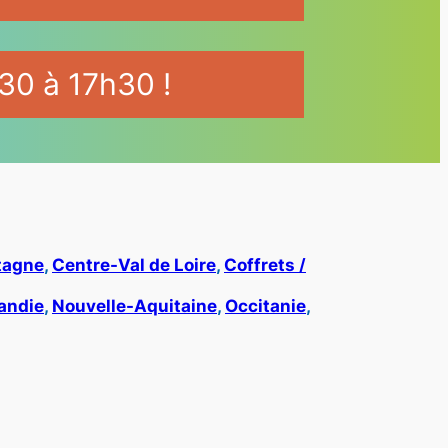
30 à 17h30 !
tagne
, 
Centre-Val de Loire
, 
Coffrets /
andie
, 
Nouvelle-Aquitaine
, 
Occitanie
, 