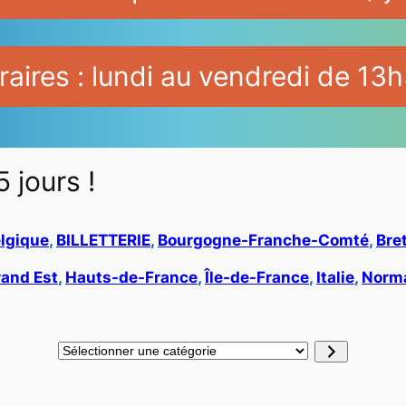
aires : lundi au vendredi de 13h
5 jours !
lgique
, 
BILLETTERIE
, 
Bourgogne-Franche-Comté
, 
Bre
and Est
, 
Hauts-de-France
, 
Île-de-France
, 
Italie
, 
Norm
Sélectionner
une
catégorie