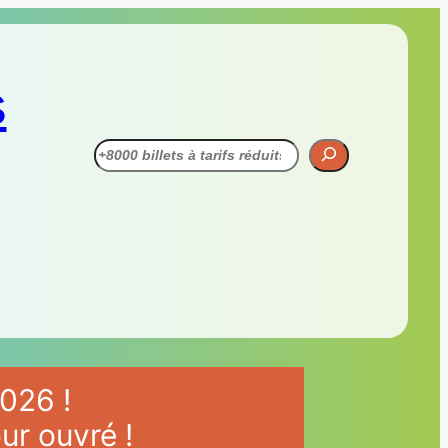
s
Recherche
026 !
ur ouvré !