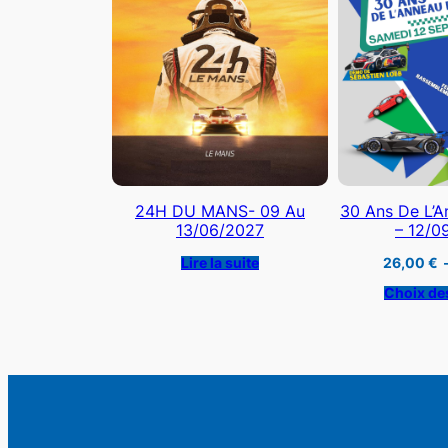
24H DU MANS- 09 Au
30 Ans De L’A
13/06/2027
– 12/0
Lire la suite
26,00
€
Choix de
Rechercher