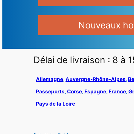
Nouveaux hor
Délai de livraison : 8 à 1
Allemagne
, 
Auvergne-Rhône-Alpes
, 
Be
Passeports
, 
Corse
, 
Espagne
, 
France
, 
Gr
Pays de la Loire