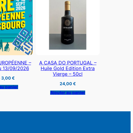
EUROPÉENNE –
A CASA DO PORTUGAL –
u 13/09/2026
Huile Gold Edition Extra
Vierge – 50cl
Le
Le
€
3,00
€
prix
prix
24,00
€
initial
actuel
au panier
était :
est :
Ajouter au panier
5,00 €.
3,00 €.