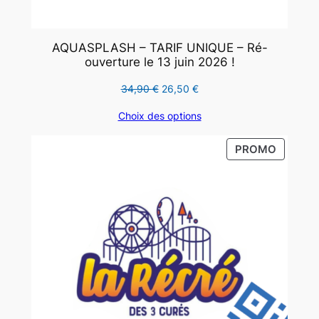
AQUASPLASH – TARIF UNIQUE – Ré-
ouverture le 13 juin 2026 !
Le
Le
34,90
€
26,50
€
prix
prix
Choix des options
initial
actuel
était :
est :
PRODUI
PROMO
34,90 €.
26,50 €.
EN
PROMO