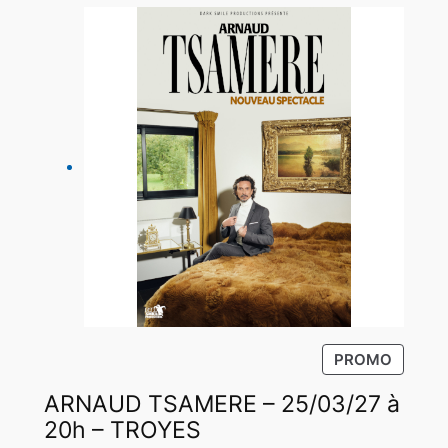
P
PROMO
R
ARNAUD TSAMERE – 25/03/27 à
O
D
20h – TROYES
U