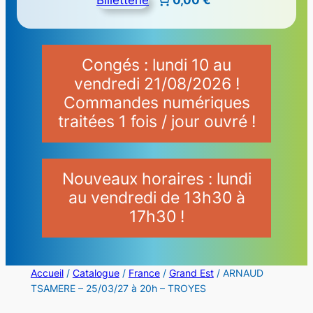
Congés : lundi 10 au
vendredi 21/08/2026 !
Commandes numériques
traitées 1 fois / jour ouvré !
Nouveaux horaires : lundi
au vendredi de 13h30 à
17h30 !
Accueil
/
Catalogue
/
France
/
Grand Est
/ ARNAUD
TSAMERE – 25/03/27 à 20h – TROYES