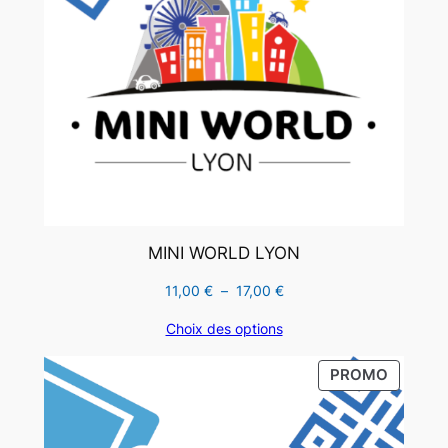
MINI WORLD LYON
Plage
11,00
€
–
17,00
€
de
Choix des options
prix :
11,00 €
PRODUI
PROMO
à
EN
17,00 €
PROMO