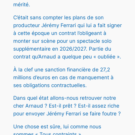
A
mérité.
M
€
C’était sans compter les plans de son
E
.
producteur Jérémy Ferrari qui lui a fait signer
R
à cette époque un contrat l’obligeant à
E
monter sur scène pour un spectacle solo
–
supplémentaire en 2026/2027. Partie du
2
contrat qu’Arnaud a quelque peu « oubliée ».
5
/
À la clef une sanction financière de 27,2
0
millions d’euros en cas de manquement à
3
ses obligations contractuelles.
/
2
Dans quel état allons-nous retrouver notre
7
cher Arnaud ? Est-il prêt ? Est-il assez riche
à
pour envoyer Jérémy Ferrari se faire foutre ?
2
Une chose est sûre, lui comme nous
0
sommes « Tous contraints ».