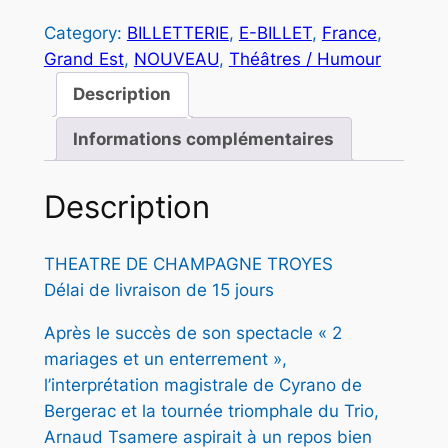
u
é
s
Category:
BILLETTERIE
, 
E-BILLET
, 
France
, 
a
Grand Est
, 
NOUVEAU
, 
Théâtres / Humour
t
t
n
t
Description
a
i
i
:
Informations complémentaires
t
t
3
é
d
Description
4
e
:
,
A
THEATRE DE CHAMPAGNE TROYES
3
0
R
Délai de livraison de 15 jours
N
9
0
A
Après le succès de son spectacle « 2
,
U
mariages et un enterrement »,
D
0
€
l’interprétation magistrale de Cyrano de
T
Bergerac et la tournée triomphale du Trio,
0
.
S
Arnaud Tsamere aspirait à un repos bien