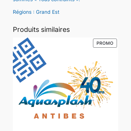
h
–
Régions : Grand Est
T
R
Produits similaires
O
Y
PRODUI
PROMO
E
EN
S
PROMO