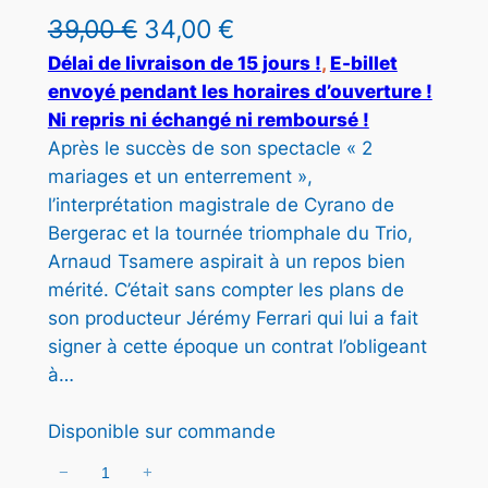
I
L
L
39,00
€
34,00
€
T
e
e
Délai de livraison de 15 jours !
, 
E-billet
E
envoyé pendant les horaires d’ouverture !
N
p
p
P
Ni repris ni échangé ni remboursé !
r
r
R
Après le succès de son spectacle « 2
O
mariages et un enterrement »,
i
i
M
l’interprétation magistrale de Cyrano de
x
x
O
Bergerac et la tournée triomphale du Trio,
T
i
a
Arnaud Tsamere aspirait à un repos bien
I
O
mérité. C’était sans compter les plans de
n
c
N
son producteur Jérémy Ferrari qui lui a fait
i
t
signer à cette époque un contrat l’obligeant
t
u
à…
i
e
Disponible sur commande
a
l
−
+
q
l
e