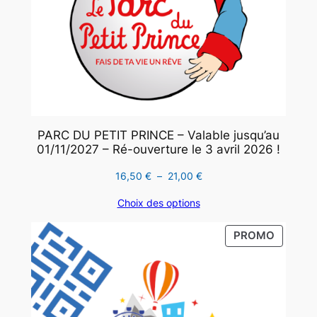
PARC DU PETIT PRINCE – Valable jusqu’au
01/11/2027 – Ré-ouverture le 3 avril 2026 !
Plage
16,50
€
–
21,00
€
de
Choix des options
prix :
16,50 €
PRODUI
PROMO
à
EN
21,00 €
PROMO