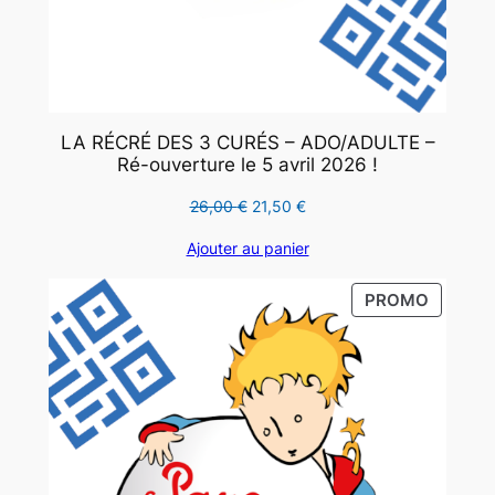
LA RÉCRÉ DES 3 CURÉS – ADO/ADULTE –
Ré-ouverture le 5 avril 2026 !
Le
Le
26,00
€
21,50
€
prix
prix
Ajouter au panier
initial
actuel
était :
est :
PRODUI
PROMO
26,00 €.
21,50 €.
EN
PROMO