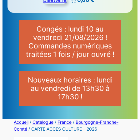
Congés : lundi 10 au
vendredi 21/08/2026 !
Commandes numériques
traitées 1 fois / jour ouvré !
Nouveaux horaires : lundi
au vendredi de 13h30 à
17h30 !
Accueil
/
Catalogue
/
France
/
Bourgogne-Franche-
Comté
/ CARTE ACCES CULTURE – 2026